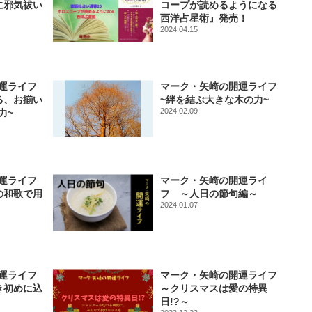
に邪気祓い
コープが読めるようになる
西洋占星術』発売！
2024.04.15
運ライフ
マーク・矢崎の開運ライフ
る、お揃い
~絆を結ぶ大きな木の力~
2024.02.09
力~
運ライフ
マーク・矢崎の開運ライ
の和歌で用
フ ～人日の節句編～
2024.01.07
運ライフ
マーク・矢崎の開運ライフ
き初めに込
～クリスマスは愛の特異
日!?～