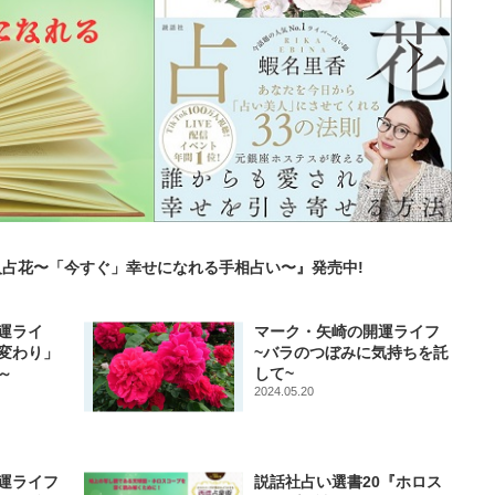
占花〜「今すぐ」幸せになれる手相占い〜』発売中!
運ライ
マーク・矢崎の開運ライフ
変わり」
~バラのつぼみに気持ちを託
～
して~
2024.05.20
運ライフ
説話社占い選書20『ホロス