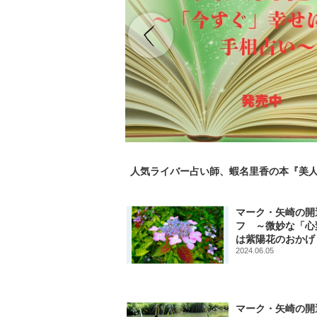
人気ライバー占い師、蝦名里香の本『美人
マーク・矢崎の開
フ ～微妙な「心
は紫陽花のおかげ
2024.06.05
マーク・矢崎の開