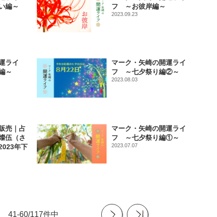
い編～
フ ～お彼岸編～
2023.09.23
運ライ
マーク・矢崎の開運ライ
編～
フ ～七夕祭り編②～
2023.08.03
販売｜占
マーク・矢崎の開運ライ
燦伍（さ
フ ～七夕祭り編①～
2023.07.07
023年下
41-60/117件中