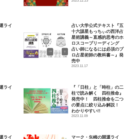
2023.12.23
運ライ
占い大学公式テキスト『五
十六謀星もっちぃの西洋占
星術講義～直感的思考のホ
ロスコープリーディング
占い師になるには必須のプ
ロ占星術師の教科書～』発
売中
2023.11.17
運ライ
『「日柱」と「時柱」の二
柱で読み解く 四柱推命』
発売中！ 四柱推命を二つ
の要点に絞り込み解説！
わかりやすい!!
2023.11.09
運ライ
マーク・矢崎の開運ライ