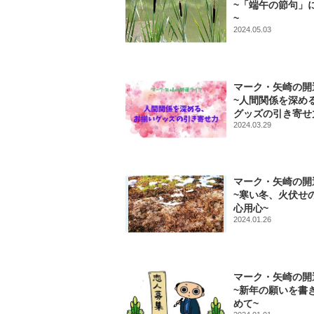
~「端午の節句」
~
2024.05.03
マーク・矢崎の開
~人間関係を深め
グッズの引き寄せ
2024.03.29
マーク・矢崎の開
~寒い冬、火伏せ
心用心~
2024.01.26
マーク・矢崎の開
~新年の願いを書
めて~