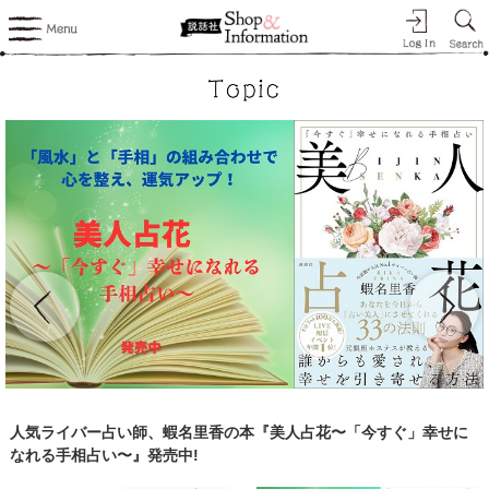
人気ライバー占い師、蝦名里香の本『美人占花〜「今すぐ」幸せに
なれる手相占い〜』発売中!