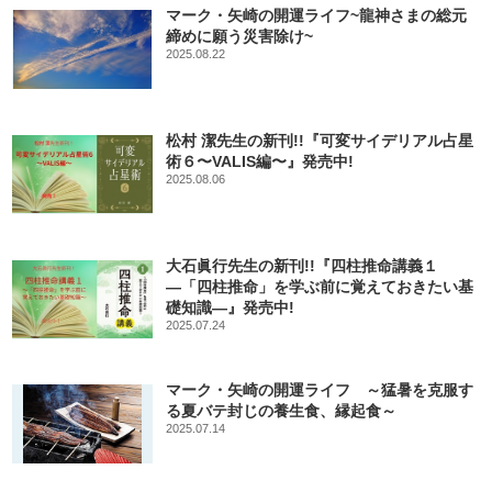
マーク・矢崎の開運ライフ~龍神さまの総元
締めに願う災害除け~
2025.08.22
松村 潔先生の新刊!!『可変サイデリアル占星
術６〜VALIS編〜』発売中!
2025.08.06
大石眞行先生の新刊!!『四柱推命講義１
―「四柱推命」を学ぶ前に覚えておきたい基
礎知識―』発売中!
2025.07.24
マーク・矢崎の開運ライフ ～猛暑を克服す
る夏バテ封じの養生食、縁起食～
2025.07.14