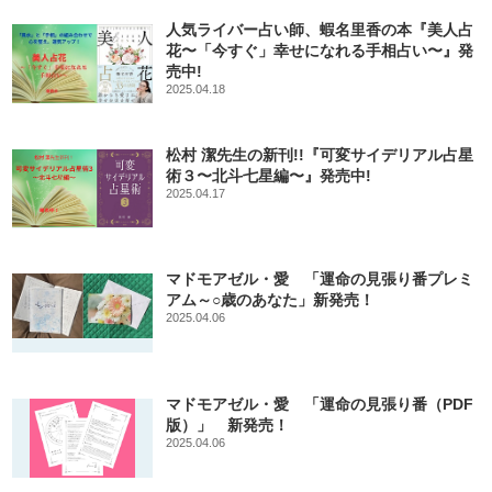
人気ライバー占い師、蝦名里香の本『美人占
花〜「今すぐ」幸せになれる手相占い〜』発
売中!
2025.04.18
松村 潔先生の新刊!!『可変サイデリアル占星
術３〜北斗七星編〜』発売中!
2025.04.17
マドモアゼル・愛 「運命の見張り番プレミ
アム～○歳のあなた」新発売！
2025.04.06
マドモアゼル・愛 「運命の見張り番（PDF
版）」 新発売！
2025.04.06