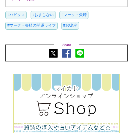
#ハピタマ
#おまじない
#マーク・矢崎
#マーク・矢崎の開運ライフ
#お彼岸
- Share -