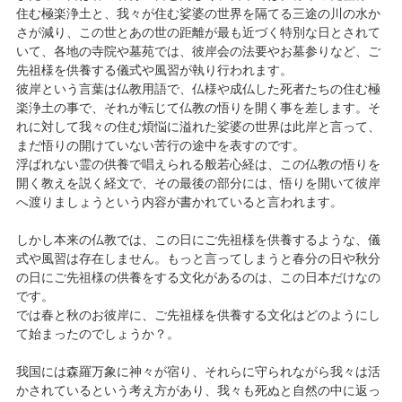
住む極楽浄土と、我々が住む娑婆の世界を隔てる三途の川の水か
さが減り、この世とあの世の距離が最も近づく特別な日とされて
いて、各地の寺院や墓苑では、彼岸会の法要やお墓参りなど、ご
先祖様を供養する儀式や風習が執り行われます。
彼岸という言葉は仏教用語で、仏様や成仏した死者たちの住む極
楽浄土の事で、それが転じて仏教の悟りを開く事を差します。そ
れに対して我々の住む煩悩に溢れた娑婆の世界は此岸と言って、
まだ悟りの開けていない苦行の途中を表すのです。
浮ばれない霊の供養で唱えられる般若心経は、この仏教の悟りを
開く教えを説く経文で、その最後の部分には、悟りを開いて彼岸
へ渡りましょうという内容が書かれていると言われます。
しかし本来の仏教では、この日にご先祖様を供養するような、儀
式や風習は存在しません。もっと言ってしまうと春分の日や秋分
の日にご先祖様の供養をする文化があるのは、この日本だけなの
です。
では春と秋のお彼岸に、ご先祖様を供養する文化はどのようにし
て始まったのでしょうか？。
我国には森羅万象に神々が宿り、それらに守られながら我々は活
かされているという考え方があり、我々も死ぬと自然の中に返っ