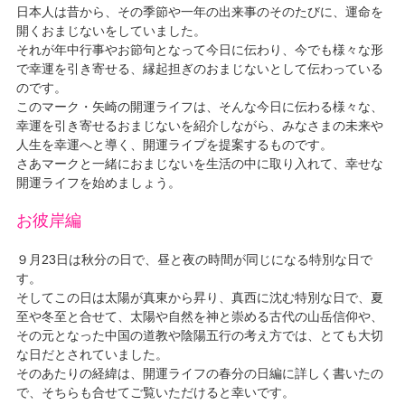
日本人は昔から、その季節や一年の出来事のそのたびに、運命を
開くおまじないをしていました。
それが年中行事やお節句となって今日に伝わり、今でも様々な形
で幸運を引き寄せる、縁起担ぎのおまじないとして伝わっている
のです。
このマーク・矢崎の開運ライフは、そんな今日に伝わる様々な、
幸運を引き寄せるおまじないを紹介しながら、みなさまの未来や
人生を幸運へと導く、開運ライプを提案するものです。
さあマークと一緒におまじないを生活の中に取り入れて、幸せな
開運ライフを始めましょう。
お彼岸編
９月23日は秋分の日で、昼と夜の時間が同じになる特別な日で
す。
そしてこの日は太陽が真東から昇り、真西に沈む特別な日で、夏
至や冬至と合せて、太陽や自然を神と崇める古代の山岳信仰や、
その元となった中国の道教や陰陽五行の考え方では、とても大切
な日だとされていました。
そのあたりの経緯は、開運ライフの春分の日編に詳しく書いたの
で、そちらも合せてご覧いただけると幸いです。