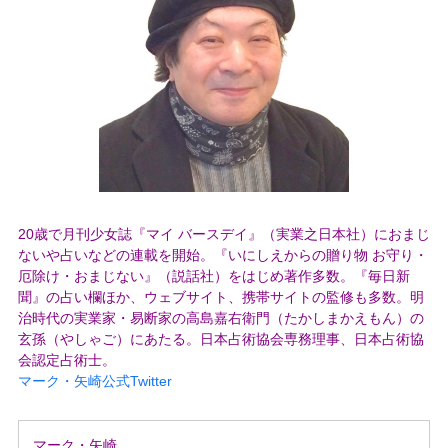
20歳で月刊少女誌『マイ バースデイ』（実業之日本社）におまじ
ないや占いなどの連載を開始。『いにしえからの贈り物 お守り・
厄除け・おまじない』（説話社）をはじめ著作多数。『毎日新
聞』の占い欄ほか、ウェブサイト、携帯サイトの監修も多数。明
治時代の実業家・易断家の高島嘉右衛門（たかしまかえもん）の
玄孫（やしゃご）にあたる。日本占術協会専務理事、日本占術協
会認定占術士。
マーク・矢崎公式Twitter
マーク・矢崎