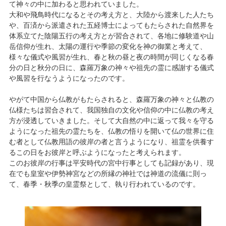
て神々の中に加わると思われていました。
大和や飛鳥時代になるとその考え方と、大陸から渡来した人たち
や、百済から派遣された五経博士によってもたらされた自然界を
体系立てた陰陽五行の考え方とが習合されて、各地に修験道や山
岳信仰が生れ、太陽の運行や季節の変化を神の御業と考えて、
様々な儀式や風習が生れ、春と秋の昼と夜の時間が同じくなる春
分の日と秋分の日に、森羅万象の神々や祖先の霊に感謝する儀式
や風習を行なうようになったのです。
やがて中国から仏教がもたらされると、森羅万象の神々と仏教の
仏様たちは習合されて、我国独自の文化や信仰の中に仏教の考え
方が浸透していきました。そして大自然の中に返って我々を守る
ようになった祖先の霊たちを、仏教の悟りを開いて仏の世界に住
む者として仏教用語の彼岸の者と言うようになり、祖霊を供養す
るこの日をお彼岸と呼ぶようになったと考えられます。
このお彼岸の行事は平安時代の宮中行事としても記録があり、現
在でも皇室や伊勢神宮などの所縁の神社では神道の流儀に則っ
て、春季・秋季の皇霊祭として、執り行われているのです。