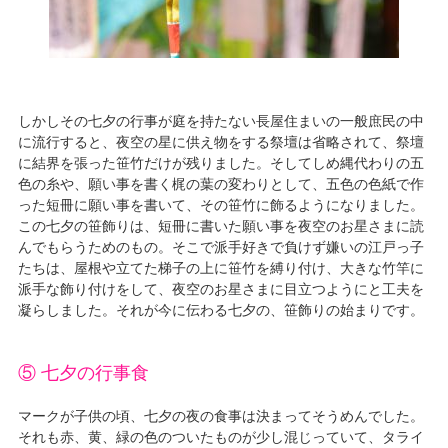
しかしその七夕の行事が庭を持たない長屋住まいの一般庶民の中
に流行すると、夜空の星に供え物をする祭壇は省略されて、祭壇
に結界を張った笹竹だけが残りました。そしてしめ縄代わりの五
色の糸や、願い事を書く梶の葉の変わりとして、五色の色紙で作
った短冊に願い事を書いて、その笹竹に飾るようになりました。
この七夕の笹飾りは、短冊に書いた願い事を夜空のお星さまに読
んでもらうためのもの。そこで派手好きで負けず嫌いの江戸っ子
たちは、屋根や立てた梯子の上に笹竹を縛り付け、大きな竹竿に
派手な飾り付けをして、夜空のお星さまに目立つようにと工夫を
凝らしました。それが今に伝わる七夕の、笹飾りの始まりです。
⑤ 七夕の行事食
マークが子供の頃、七夕の夜の食事は決まってそうめんでした。
それも赤、黄、緑の色のついたものが少し混じっていて、タライ