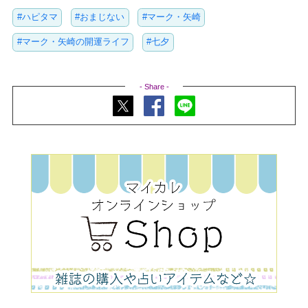
#ハピタマ
#おまじない
#マーク・矢崎
#マーク・矢崎の開運ライフ
#七夕
- Share -