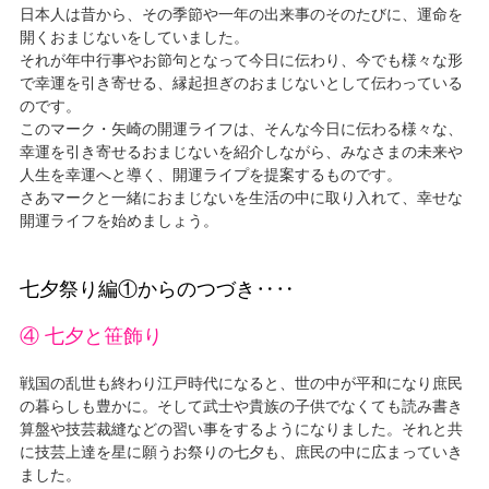
日本人は昔から、その季節や一年の出来事のそのたびに、運命を
開くおまじないをしていました。
それが年中行事やお節句となって今日に伝わり、今でも様々な形
で幸運を引き寄せる、縁起担ぎのおまじないとして伝わっている
のです。
このマーク・矢崎の開運ライフは、そんな今日に伝わる様々な、
幸運を引き寄せるおまじないを紹介しながら、みなさまの未来や
人生を幸運へと導く、開運ライプを提案するものです。
さあマークと一緒におまじないを生活の中に取り入れて、幸せな
開運ライフを始めましょう。
七夕祭り編①からのつづき‥‥
④ 七夕と笹飾り
戦国の乱世も終わり江戸時代になると、世の中が平和になり庶民
の暮らしも豊かに。そして武士や貴族の子供でなくても読み書き
算盤や技芸裁縫などの習い事をするようになりました。それと共
に技芸上達を星に願うお祭りの七夕も、庶民の中に広まっていき
ました。