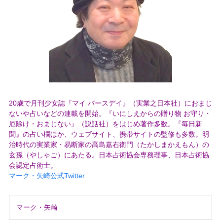
20歳で月刊少女誌『マイ バースデイ』（実業之日本社）におまじ
ないや占いなどの連載を開始。『いにしえからの贈り物 お守り・
厄除け・おまじない』（説話社）をはじめ著作多数。『毎日新
聞』の占い欄ほか、ウェブサイト、携帯サイトの監修も多数。明
治時代の実業家・易断家の高島嘉右衛門（たかしまかえもん）の
玄孫（やしゃご）にあたる。日本占術協会専務理事、日本占術協
会認定占術士。
マーク・矢崎公式Twitter
マーク・矢崎