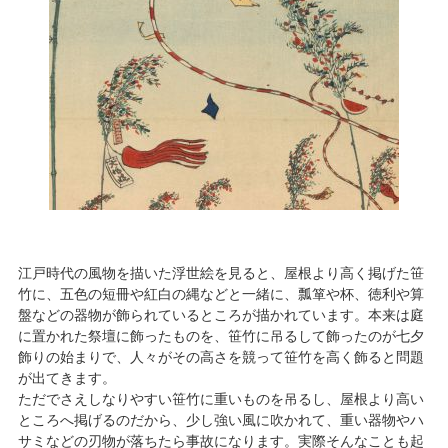
江戸時代の風物を描いた浮世絵を見ると、屋根より高く掲げた笹
竹に、五色の短冊や紅白の縄などと一緒に、瓢箪や杯、徳利や算
盤などの器物が飾られているところが描かれています。本来は庭
に置かれた祭壇に飾ったものを、笹竹に吊るして飾ったのが七夕
飾りの始まりで、人々がその高さを競って笹竹を高く飾ると問題
が出てきます。
ただでさえしなりやすい笹竹に重いものを吊るし、屋根より高い
ところへ掲げるのだから、少し強い風に吹かれて、重い器物やハ
サミなどの刃物が落ちたら事故になります。実際そんなことも起