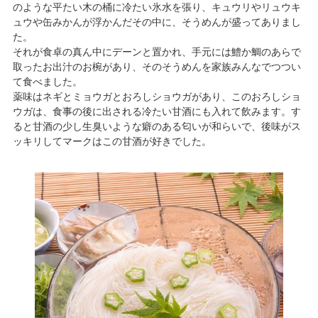
のような平たい木の桶に冷たい氷水を張り、キュウリやリュウキ
ュウや缶みかんが浮かんだその中に、そうめんが盛ってありまし
た。
それが食卓の真ん中にデーンと置かれ、手元には鱧か鯛のあらで
取ったお出汁のお椀があり、そのそうめんを家族みんなでつつい
て食べました。
薬味はネギとミョウガとおろしショウガがあり、このおろしショ
ウガは、食事の後に出される冷たい甘酒にも入れて飲みます。す
ると甘酒の少し生臭いような癖のある匂いが和らいで、後味がス
ッキリしてマークはこの甘酒が好きでした。