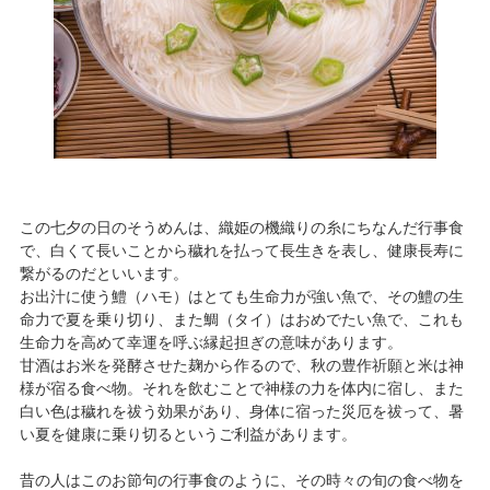
この七夕の日のそうめんは、織姫の機織りの糸にちなんだ行事食
で、白くて長いことから穢れを払って長生きを表し、健康長寿に
繋がるのだといいます。
お出汁に使う鱧（ハモ）はとても生命力が強い魚で、その鱧の生
命力で夏を乗り切り、また鯛（タイ）はおめでたい魚で、これも
生命力を高めて幸運を呼ぶ縁起担ぎの意味があります。
甘酒はお米を発酵させた麹から作るので、秋の豊作祈願と米は神
様が宿る食べ物。それを飲むことで神様の力を体内に宿し、また
白い色は穢れを祓う効果があり、身体に宿った災厄を祓って、暑
い夏を健康に乗り切るというご利益があります。
昔の人はこのお節句の行事食のように、その時々の旬の食べ物を