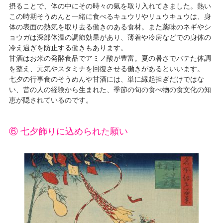
摂ることで、体の中にその時々の氣を取り入れてきました。熱い
この時期そうめんと一緒に食べるキュウリやリュウキュウは、身
体の表面の熱気を取り去る働きのある食材。また薬味のネギやシ
ョウガは深部体温の調節効果があり、薄着や冷房などでの身体の
冷え過ぎを防止する働きもあります。
甘酒はお米の発酵食品でアミノ酸が豊富。夏の暑さでバテた体調
を整え、元気やスタミナを回復させる働きがあるといいます。
七夕の行事食のそうめんや甘酒には、単に縁起担ぎだけではな
い、昔の人の経験から生まれた、季節の旬の食べ物の食文化の知
恵が隠されているのです。
⑥ 七夕飾りに込められた願い