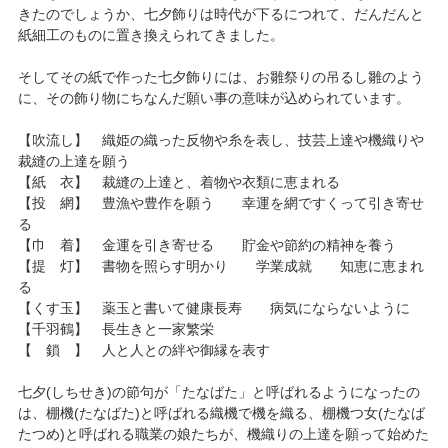
きたのでしょうか、七夕飾りは時代が下るにつれて、だんだんと
紙細工のものに置き換えられてきました。
そしてその紙で作った七夕飾りには、お雛祭りの吊るし雛のよう
に、その飾り物にちなんだ願い事の意味が込められています。
【吹流し】 織姫の織った反物や糸を表し、技芸上達や機織りや
裁縫の上達を願う
【紙 衣】 裁縫の上達と、着物や衣類に恵まれる
【投 網】 豊漁や豊作を願う 幸運を網ですくって引き寄せ
る
【巾 着】 金運を引き寄せる 貯金や節約の精神を養う
【提 灯】 書物を照らす明かり 学業成就 知恵に恵まれ
る
【くす玉】 薬玉と書いて健康長寿 病気にならないように
【千羽鶴】 長生きと一家繁栄
【 鎖 】 人と人との絆や御縁を表す
七夕(しちせき)の節句が「たなばた」と呼ばれるようになったの
は、棚機(たなばた)と呼ばれる織機で機を織る、棚機つ女(たなば
たつめ)と呼ばれる職業の娘たちが、機織りの上達を願って始めた