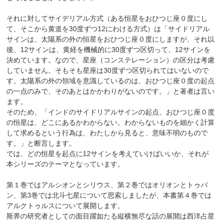
それに対してサイデリアル方式（ある恒星をおひつじ座０度にし
て、そこから黄道を30度ずつ12にわける方式）は「サイドリアル
サインは、太陽系の外の恒星をおひつじ座０度にしますが、それ以
後、12サインは、黄経を機械的に30度ずつ区切って、12サインを
決めています。なので、星座（コンステレーション）の区分は考慮
していません。そもそも星座は30度ずつ区切られてはいないので
す。太陽系の外の領域を意識しているのは、おひつじ座０度の起点
の一点のみで、そのあとはかかわりがないのです。」と著者は言い
ます。
そのため、「インドのサイドリアルサインの起点、おひつじ座０度
の恒星は、どこにあるかわからない。わからないものを細かく計算
して求めるという行為は、わたしから見ると、意味不明のもので
す。」と断言します。
では、どの恒星を起点に12サインを考えていけばいいか、それが
本シリーズのテーマとなっています。
第１巻ではアルシオンとシリウス、第２巻ではオリオンとトゥバ
ン、第3巻では北斗七星について思索しましたが、本書第４巻では
アルクトゥルスについて展開します。
斯界の研究者としての面目躍如たる縦横無尽な話の展開は西洋占星