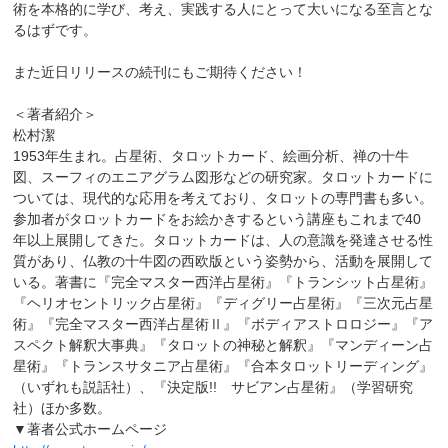
術を本格的に学び、考え、実践する人にとって大いになる至言とな
るはずです。
また近日リリースの続刊にもご期待ください！
＜著者紹介＞
松村潔
1953年生まれ。占星術、タロットカード、絵画分析、禅の十牛
図、スーフィのエニアグラム図形などの研究家。タロットカードに
ついては、現代的な応用を考えており、タロットの専門書も多い。
参加者がタロットカードをお絵かきするという講座もこれまで40
年以上展開してきた。タロットカードは、人の意識を発達させる性
質があり、仏教の十牛図の西欧版という姿勢から、活動を展開して
いる。著書に『完全マスター西洋占星術』『トランシット占星術』
『ヘリオセントリック占星術』『ディグリー占星術』『三次元占星
術』『完全マスター西洋占星術Ⅱ』『ボディアストロロジー』『ア
スペクト解釈大事典』『タロットの神秘と解釈』『マンディーン占
星術』『トランスサタニア占星術』『合本タロットリーディング』
（いずれも説話社）、『決定版!! サビアン占星術』（学習研究
社）ほか多数。
▼著者公式ホームページ