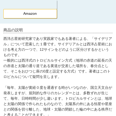
Amazon
商品の説明
西洋占星術研究家であり実践家でもある著者による、「サイデリア
ル」について思索した１冊です。サイデリアルとは西洋占星術にお
ける考え方の一つで、12サインをどのように区分けするかという
ものです。
一般的には西洋式のトロピカルサイン方式（地球の赤道の延長の天
の赤道と太陽の通り道である黄道が交差した場所を、春分点とし
て、そこをおひつじ座の0度と設定する方式）です。著者はこのト
ロピカルについて疑問を呈します。
「毎年、太陽が黄経０度を通過する時がいつなのか、国立天文台が
発表しますが、規則的な作りのカレンダーとは、多数ずれが生じ
て、毎年、日時時間が少し違います。トロピカルサインとは、地球
と太陽の関係で作られたものなので、太陽系の外にある恒星や星座
との関係を切り離した、地球・太陽の閉鎖した輪の中にある秩序だ
と考えることができます。」