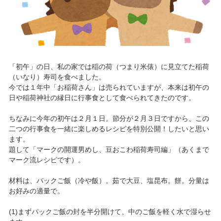
「初午」の日、私の家では稲の荷（つまり米俵）に見立てた稲荷
（いなり）寿司を食べました。
今では１年中「お稲荷さん」は売られていますが、本来は初午の
日や稲荷神社の縁日に行事食として食べられてきたのです。
ちなみに今年の初午は２月１日。節分が２月３日ですから、この
二つの行事食を一緒に楽しめるレシピを特別公開！したいと思い
ます。
題して「マークの開運男めし、豆おこわ稲荷寿司編」（あくまで
マーク流レシピです）。
材料は、パックご飯（冷や飯）。茹で大豆、塩昆布。餅。分量は
お好みの適量で。
(1)まずパックご飯の封を半分開けて、中のご飯を軽く水で湿らせ