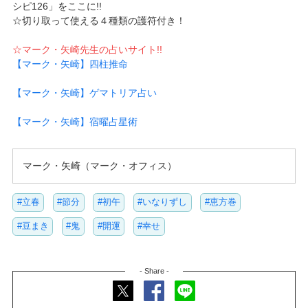
シピ126」をここに!!
☆切り取って使える４種類の護符付き！
☆マーク・矢崎先生の占いサイト!!
【マーク・矢崎】四柱推命
【マーク・矢崎】ゲマトリア占い
【マーク・矢崎】宿曜占星術
マーク・矢崎（マーク・オフィス）
#立春
#節分
#初午
#いなりずし
#恵方巻
#豆まき
#鬼
#開運
#幸せ
- Share -