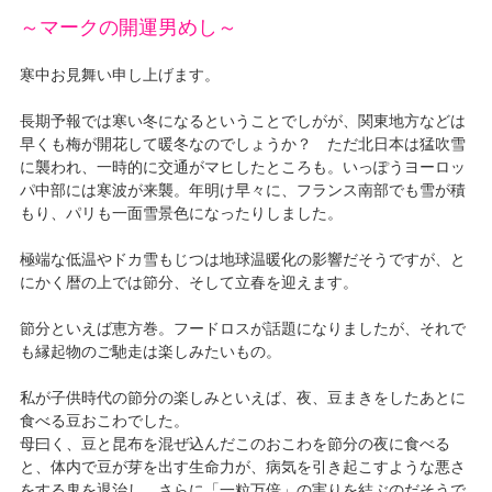
～マークの開運男めし～
寒中お見舞い申し上げます。
長期予報では寒い冬になるということでしがが、関東地方などは
早くも梅が開花して暖冬なのでしょうか？ ただ北日本は猛吹雪
に襲われ、一時的に交通がマヒしたところも。いっぽうヨーロッ
パ中部には寒波が来襲。年明け早々に、フランス南部でも雪が積
もり、パリも一面雪景色になったりしました。
極端な低温やドカ雪もじつは地球温暖化の影響だそうですが、と
にかく暦の上では節分、そして立春を迎えます。
節分といえば恵方巻。フードロスが話題になりましたが、それで
も縁起物のご馳走は楽しみたいもの。
私が子供時代の節分の楽しみといえば、夜、豆まきをしたあとに
食べる豆おこわでした。
母曰く、豆と昆布を混ぜ込んだこのおこわを節分の夜に食べる
と、体内で豆が芽を出す生命力が、病気を引き起こすような悪さ
をする鬼を退治し、さらに「一粒万倍」の実りを結ぶのだそうで