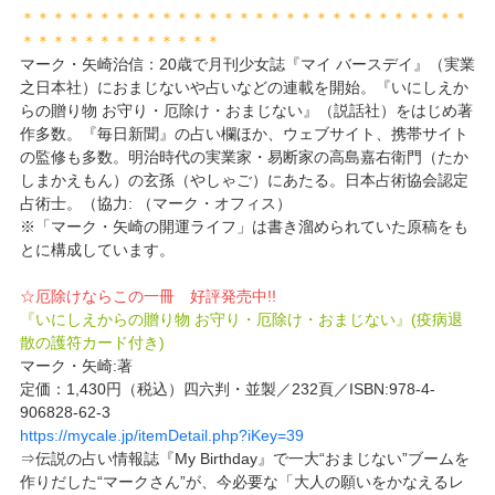
＊＊＊＊＊＊＊＊＊＊＊＊＊＊＊＊＊＊＊＊＊＊＊＊＊＊＊＊＊
＊＊＊＊＊＊＊＊＊＊＊＊＊
マーク・矢崎治信：20歳で月刊少女誌『マイ バースデイ』（実業
之日本社）におまじないや占いなどの連載を開始。『いにしえか
らの贈り物 お守り・厄除け・おまじない』（説話社）をはじめ著
作多数。『毎日新聞』の占い欄ほか、ウェブサイト、携帯サイト
の監修も多数。明治時代の実業家・易断家の高島嘉右衛門（たか
しまかえもん）の玄孫（やしゃご）にあたる。日本占術協会認定
占術士。（協力: （マーク・オフィス）
※「マーク・矢崎の開運ライフ」は書き溜められていた原稿をも
とに構成しています。
☆厄除けならこの一冊 好評発売中!!
『いにしえからの贈り物 お守り・厄除け・おまじない』(疫病退
散の護符カード付き)
マーク・矢崎:著
定価：1,430円（税込）四六判・並製／232頁／ISBN:978-4-
906828-62-3
https://mycale.jp/itemDetail.php?iKey=39
⇒伝説の占い情報誌『My Birthday』で一大“おまじない”ブームを
作りだした“マークさん”が、今必要な「大人の願いをかなえるレ