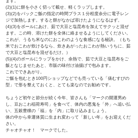
ます。
(2)(1)に餅を小さく切って載せ、軽くラップします。
(3)(2)をパックご飯の指定の時間プラス１分程度余分に電子レン
ジで加熱します。すると餅がなかば溶けたようになるはず。
(4)(3)をボールにあけ、茹で大豆と塩昆布を加えてサクッと混ぜ
ます。この時、溶けた餅を全体に絡ませるようにしてください。
これが、うるち米なのにおこわのような食感になる秘訣。（もち
米でおこわが炊けるなら、炊きあがったおこわが熱いうちに、茹
で大豆と塩昆布を混ぜるだけ。）
(5)(4)のボールにラップをかけ、余熱で、茹で大豆と塩昆布をご
飯となじませたあと、市販の味付け油揚げで包みます。
これでできあがり。
ご飯を包むとき100円ショップなどでも売っている「俵むすびの
型」で形を整えておくと、とても楽なのでお勧めです。
ちょうど初午と節分が続く今年、皆さんも「マークの開運男め
し、豆おこわ稲荷寿司」を食べて、体内の悪鬼を「外」へ追い払
い、五穀豊穣の「福」を「内」に取り込みましょう。
体の中から幸運体質に生まれ変わって「新しい年」をお迎えくだ
さい。
チャオチャオ！ マークでした。