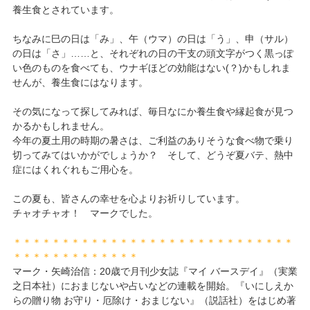
養生食とされています。
ちなみに巳の日は「み」、午（ウマ）の日は「う」、申（サル）
の日は「さ」……と、それぞれの日の干支の頭文字がつく黒っぽ
い色のものを食べても、ウナギほどの効能はない(？)かもしれま
せんが、養生食にはなります。
その気になって探してみれば、毎日なにか養生食や縁起食が見つ
かるかもしれません。
今年の夏土用の時期の暑さは、ご利益のありそうな食べ物で乗り
切ってみてはいかがでしょうか？ そして、どうぞ夏バテ、熱中
症にはくれぐれもご用心を。
この夏も、皆さんの幸せを心よりお祈りしています。
チャオチャオ！ マークでした。
＊＊＊＊＊＊＊＊＊＊＊＊＊＊＊＊＊＊＊＊＊＊＊＊＊＊＊＊＊
＊＊＊＊＊＊＊＊＊＊＊＊＊
マーク・矢崎治信：20歳で月刊少女誌『マイ バースデイ』（実業
之日本社）におまじないや占いなどの連載を開始。『いにしえか
らの贈り物 お守り・厄除け・おまじない』（説話社）をはじめ著