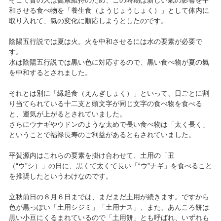
そこで昔の人は健康維持のため、この時期は新しい氣の影響を中
和させる食べ物を「養生食（ようじょうしょく）」として体内に
取り入れて、氣の変化に順応しようとしたのです。
陰陽五行説では夏は火。火を中和させるには水の要素が必要で
す。
水は陰陽五行説では黒い色に対応するので、黒い食べ物が夏の氣
を中和するとされました。
それとは別に「縁起食（えんぎしょく）」といって、日ごとに割
り当てられている十二支と頭文字が同じ文字の食べ物を食べる
と、運気が上がるとされていました。
さらにウナギやウドンのような太めで長い食べ物は「太く長く」
ということで福禄長寿のご利益があるともされていました。
平賀源内はこれらの要素を掛け合わせて、土用の「丑
（“ウ”シ）」の日に、黒くて太くて長い「“ウ”ナギ」を食べること
を推奨したというわけなのです。
立秋前日の８月６日までは、まだまだ土用が続きます。ですから
色が黒っぽい「土用シジミ」「土用ナス」、また、あんころ餅は
黒い小豆にくるまれているので「土用餅」とも呼ばれ、いずれも