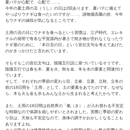
夏バテが心配で、心配で……。
今年の夏土用の丑（うし）の日は2回あります、夏バテに備えて
やっぱりウナギは食べたいのですが……、諸物価高騰の折、今年
もウナギの値段が気になるところです。
土用の丑の日にウナギを食べるという習慣は、江戸時代、エレキ
テルの発明で有名な平賀源内が暑さで焼き物が売れなくなったウ
ナギ屋のために、「本日丑の日」という宣伝文句を考えてあげた
のがきっかけだと言われています。
そもそもこの宣伝文句は、陰陽五行説に基づいているそうです。
陰陽五行では春を木、夏を火、秋を金、冬を水の要素と関連付け
ています。
そして、それぞれの季節の変わり目、立春、立夏、立秋、立冬の
前の18日間を「土用」として、土の要素をあてたのです。なぜな
ら、木も火も金も水もみんな土から生まれると考えたからです。
また、土用の18日間は自然界の「氣（き）」が入れ替わる不安定
な時期なので体調を崩しやすいとされました。実際に季節の変わ
り目は、天候も不安定なので、身体の調子がおかしくなることも
ありますよね。