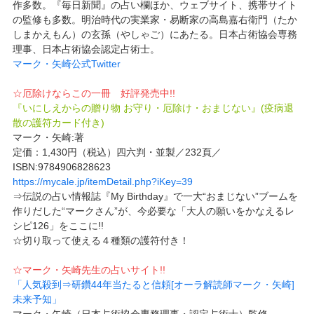
作多数。『毎日新聞』の占い欄ほか、ウェブサイト、携帯サイト
の監修も多数。明治時代の実業家・易断家の高島嘉右衛門（たか
しまかえもん）の玄孫（やしゃご）にあたる。日本占術協会専務
理事、日本占術協会認定占術士。
マーク・矢崎公式Twitter
☆厄除けならこの一冊 好評発売中!!
『いにしえからの贈り物 お守り・厄除け・おまじない』(疫病退
散の護符カード付き)
マーク・矢崎:著
定価：1,430円（税込）四六判・並製／232頁／
ISBN:9784906828623
https://mycale.jp/itemDetail.php?iKey=39
⇒伝説の占い情報誌『My Birthday』で一大“おまじない”ブームを
作りだした“マークさん”が、今必要な「大人の願いをかなえるレ
シピ126」をここに!!
☆切り取って使える４種類の護符付き！
☆マーク・矢崎先生の占いサイト!!
「人気殺到⇒研鑽44年当たると信頼[オーラ解読師マーク・矢崎]
未来予知」