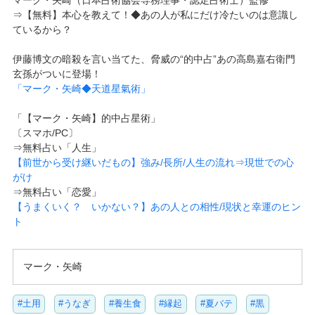
マーク・矢崎（日本占術協会専務理事・認定占術士）監修
⇒【無料】本心を教えて！◆あの人が私にだけ冷たいのは意識し
ているから？
伊藤博文の暗殺を言い当てた、脅威の“的中占”あの高島嘉右衛門
玄孫がついに登場！
「マーク・矢崎◆天道星氣術」
「【マーク・矢崎】的中占星術」
〔スマホ/PC〕
⇒無料占い「人生」
【前世から受け継いだもの】強み/長所/人生の流れ⇒現世での心
がけ
⇒無料占い「恋愛」
【うまくいく？ いかない？】あの人との相性/現状と幸運のヒン
ト
マーク・矢崎
#土用
#うなぎ
#養生食
#縁起
#夏バテ
#黒