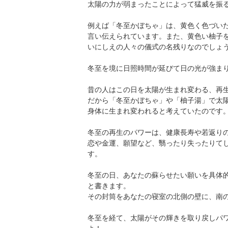
太陽の力が弱まったことによって猛威を振
例えば「冬至かぼちゃ」は、黄色く色づい
言い伝えられています。また、黄色い柚子
いにしえの人々の儀式の名残りなのでしょ
冬至を境に日照時間が延びて日の光が強ま
昔の人はこの日を太陽が生まれ変わる、再
だから「冬至かぼちゃ」や「柚子湯」で太
身体に生まれ変われると考えていたのです
冬至の再生のパワーは、健康長寿や若返り
恋や金運、願望など、翳ったり失ったりて
す。
冬至の日、あなたの蘇らせたい願いを具体
と書きます。
その封筒をあなたの寝室の北側の壁に、南
冬至を経て、太陽がその輝きを取り戻しパ