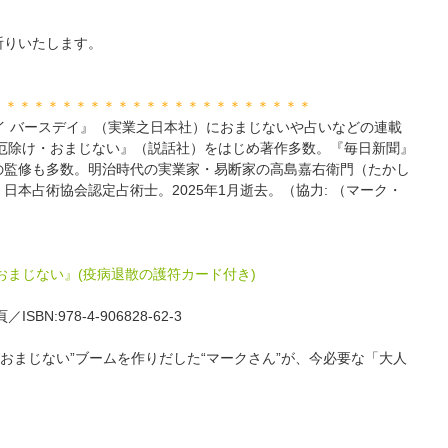
祈りいたします。
＊＊＊＊＊＊＊＊＊＊＊＊＊＊＊＊＊＊＊＊＊＊＊
イ バースデイ』（実業之日本社）におまじないや占いなどの連載
厄除け・おまじない』（説話社）をはじめ著作多数。『毎日新聞』
の監修も多数。明治時代の実業家・易断家の高島嘉右衛門（たかし
本占術協会認定占術士。2025年1月逝去。（協力: （マーク・
おまじない』(疫病退散の護符カード付き)
N:978-4-906828-62-3
一大“おまじない”ブームを作りだした“マークさん”が、今必要な「大人