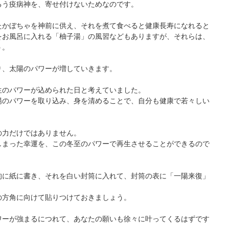
るう疫病神を、寄せ付けないためなのです。
たかぼちゃを神前に供え、それを煮て食べると健康長寿になれると
をお風呂に入れる「柚子湯」の風習などもありますが、それらは、
う。
り、太陽のパワーが増していきます。
生のパワーが込められた日と考えていました。
陽のパワーを取り込み、身を清めることで、自分も健康で若々しい
。
の力だけではありません。
しまった幸運を、この冬至のパワーで再生させることができるので
的に紙に書き、それを白い封筒に入れて、封筒の表に「一陽来復」
の方角に向けて貼りつけておきましょう。
ワーが強まるにつれて、あなたの願いも徐々に叶ってくるはずです