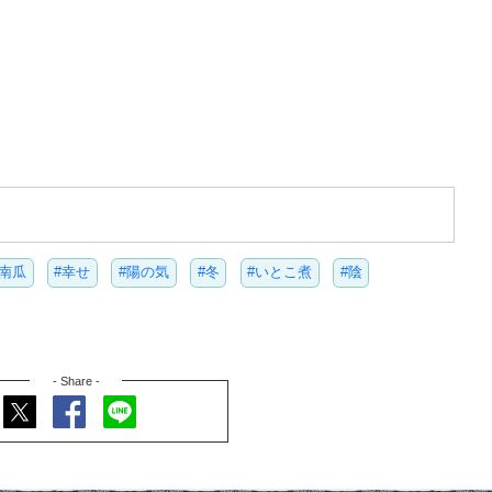
#南瓜
#幸せ
#陽の気
#冬
#いとこ煮
#陰
- Share -