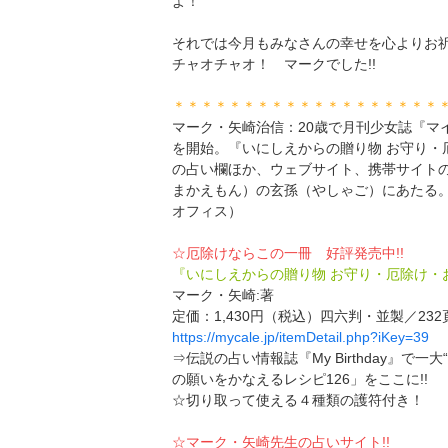
よ！
それでは今月もみなさんの幸せを心よりお
チャオチャオ！ マークでした!!
＊＊＊＊＊＊＊＊＊＊＊＊＊＊＊＊＊＊＊
マーク・矢崎治信：20歳で月刊少女誌『マ
を開始。『いにしえからの贈り物 お守り・
の占い欄ほか、ウェブサイト、携帯サイト
まかえもん）の玄孫（やしゃご）にあたる。日
オフィス）
☆厄除けならこの一冊 好評発売中!!
『いにしえからの贈り物 お守り・厄除け・
マーク・矢崎:著
定価：1,430円（税込）四六判・並製／232頁／ISB
https://mycale.jp/itemDetail.php?iKey=39
⇒伝説の占い情報誌『My Birthday』で
の願いをかなえるレシピ126」をここに!!
☆切り取って使える４種類の護符付き！
☆マーク・矢崎先生の占いサイト!!