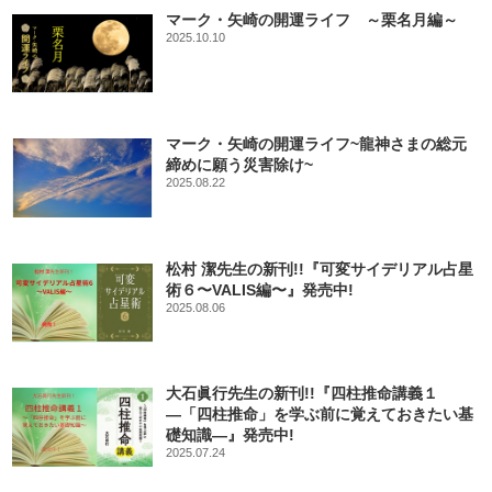
マーク・矢崎の開運ライフ ～栗名月編～
2025.10.10
マーク・矢崎の開運ライフ~龍神さまの総元
締めに願う災害除け~
2025.08.22
松村 潔先生の新刊!!『可変サイデリアル占星
術６〜VALIS編〜』発売中!
2025.08.06
大石眞行先生の新刊!!『四柱推命講義１
―「四柱推命」を学ぶ前に覚えておきたい基
礎知識―』発売中!
2025.07.24