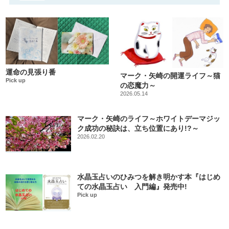
運命の見張り番
マーク・矢崎の開運ライフ～猫
Pick up
の恋魔力～
2026.05.14
マーク・矢崎のライフ～ホワイトデーマジッ
ク成功の秘訣は、立ち位置にあり!?～
2026.02.20
水晶玉占いのひみつを解き明かす本『はじめ
ての水晶玉占い 入門編』発売中!
Pick up