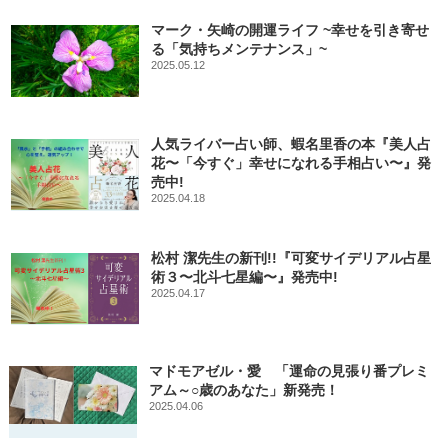
マーク・矢崎の開運ライフ ~幸せを引き寄せ
る「気持ちメンテナンス」~
2025.05.12
人気ライバー占い師、蝦名里香の本『美人占
花〜「今すぐ」幸せになれる手相占い〜』発
売中!
2025.04.18
松村 潔先生の新刊!!『可変サイデリアル占星
術３〜北斗七星編〜』発売中!
2025.04.17
マドモアゼル・愛 「運命の見張り番プレミ
アム～○歳のあなた」新発売！
2025.04.06