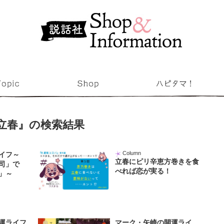
立春』の検索結果
Column
イフ～
立春にピリ辛恵方巻きを食
司」で
べれば恋が実る！
」～
運ライフ
マーク・矢崎の開運ライ