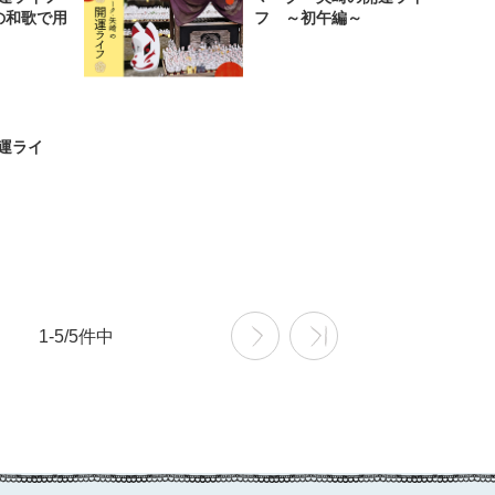
の和歌で用
フ ～初午編～
運ライ
1-5/5件中