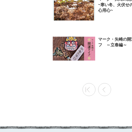
~寒い冬、火伏せ
心用心~
マーク・矢崎の開
フ ～立春編～