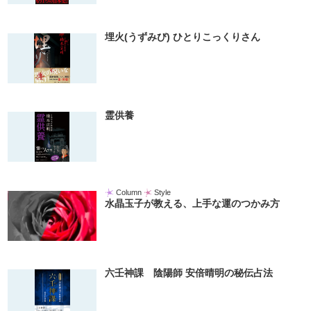
埋火(うずみび) ひとりこっくりさん
霊供養
Column
Style
水晶玉子が教える、上手な運のつかみ方
六壬神課 陰陽師 安倍晴明の秘伝占法