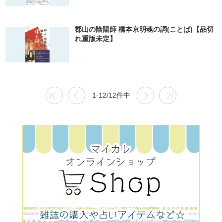
郡山の陰陽師 橋本京明魂の詞(ことば)【品切
れ重版未定】
1-12/12件中