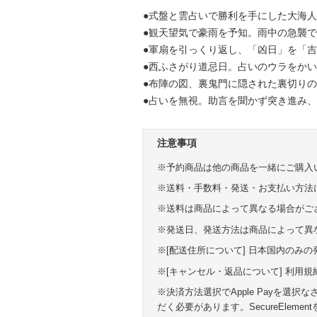
●式盤と雲占いで勝利を手にした大海
●観天望気で豪雨を予知。雨中の急襲
●軍扇を引っくり返し、「凶日」を「
●西ふさがり道忌日。占いのウラをか
●布陣の図、裏鬼門に隠された裏切り
●占いを無視。助言を聞かず突き進み
注意事項
※予約商品は他の商品を一緒にご購入
※送料・手数料・発送・お支払い方法
※送料は商品によって異なる場合がご
※発送日、発送方法は商品によって異
※[配送住所について] 日本国内のみ
※[キャンセル・返品について] 利用
※決済方法選択でApple Payを選択なされ
だく必要があります。SecureElem