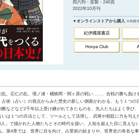
四六判・並製・240頁
2022年10月刊
▼オンラインストアから購入
※外部
紀伊國屋書店
Honya Club
の乱、応仁の乱、壇ノ浦・桶狭間・関ヶ原の戦い……、合戦の勝ち負け
 占術（占い）の視点からみた歴史の新しい側面がわかる、もう１つの
断などなど2千年以上受け継がれてきたものを、先人たちはよく学び、
占いは１つの兵法として、ツールとして活用し、武将や朝廷に力を与え
13人」で描かれた人物たちとその時代を扱い、人知を超えた目に見えな
る。第4章では、世界に目を向け、占星術の始まりや、世界史の有名な