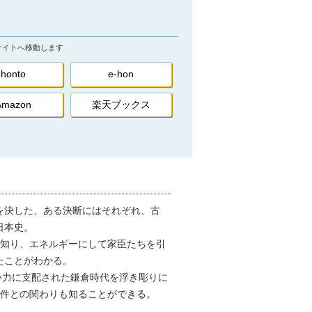
サイトへ移動します
honto
e-hon
Amazon
楽天ブックス
を決した、ある決断にはそれぞれ、古
日本史。
知り、エネルギーにして家臣たちを引
たことがわかる。
い力に支配された鎌倉時代を浮き彫りに
事件との関わりも知ることができる。