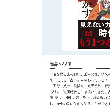
商品の説明
有名な歴史上の戦い、壬申の乱、承久
来、伝わる「占い」が関わっている！
五行、八卦、陰陽道、観天望気、夢判
っ張り、戦国時代を生き抜いてきた。
第1章は、NHK大河ドラマ「鎌倉殿の
し、歴史の別の側面を知ることができ