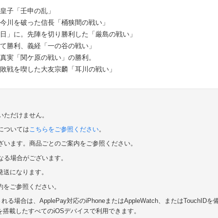
人皇子「壬申の乱」
で今川を破った信長「桶狭間の戦い」
吉日」に。先陣を切り勝利した「厳島の戦い」
いて勝利、義経「一の谷の戦い」
の真実「関ケ原の戦い」の勝利。
、敗戦を喫した大友宗麟「耳川の戦い」
いただけません。
については
こちらをご参照ください
。
ざいます。商品ごとのご案内をご参照ください。
なる場合がございます。
の発送になります。
規約をご参照ください。
る場合は、ApplePay対応のiPhoneまたはAppleWatch、またはTouchID
entを搭載したすべてのiOSデバイスで利用できます。