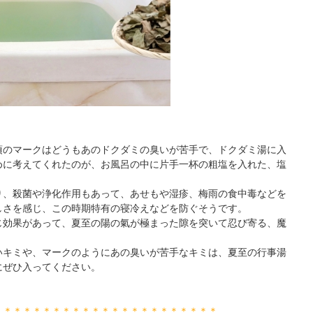
頃のマークはどうもあのドクダミの臭いが苦手で、ドクダミ湯に入
めに考えてくれたのが、お風呂の中に片手一杯の粗塩を入れた、塩
り、殺菌や浄化作用もあって、あせもや湿疹、梅雨の食中毒などを
しさを感じ、この時期特有の寝冷えなどを防ぐそうです。
じ効果があって、夏至の陽の氣が極まった隙を突いて忍び寄る、魔
いキミや、マークのようにあの臭いが苦手なキミは、夏至の行事湯
にぜひ入ってください。
＊＊＊＊＊＊＊＊＊＊＊＊＊＊＊＊＊＊＊＊＊＊＊