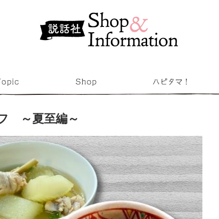
フ ～夏至編～