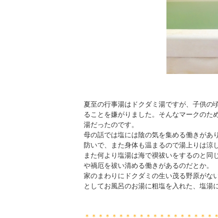
夏至の行事湯はドクダミ湯ですが、子供の
ることを嫌がりました。そんなマークのた
湯だったのです。
母の話では塩には陰の気を集める働きがあ
防いで、また身体も温まるので湯上りは涼
また何より塩湯は海で禊祓いをするのと同
や禍厄を祓い清める働きがあるのだとか。
家のまわりにドクダミの生い茂る野原がな
としてお風呂のお湯に粗塩を入れた、塩湯
＊＊＊＊＊＊＊＊＊＊＊＊＊＊＊＊＊＊＊