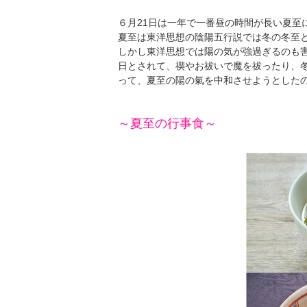
６月21日は一年で一番昼の時間が長い夏至
夏至は東洋思想の陰陽五行説では冬の冬至
しかし東洋思想では陽の気が強過ぎるのも
日とされて、禊やお祓いで魔を祓ったり、
って、夏至の陽の氣を中和させようとした
～夏至の行事食～