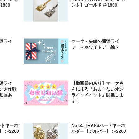
800
ント】ゴールド @1800
運ライ
マーク・矢崎の開運ライ
フ ～ホワイトデー編～
運ライ
【動画案内あり】マークさ
ン大作戦
んによる「おまじないオン
動画あ
ラインイベント」開催しま
す！
ハートキーホ
No.55 TRAPSハートキーホ
 @2200
ルダー【シルバー】 @2200