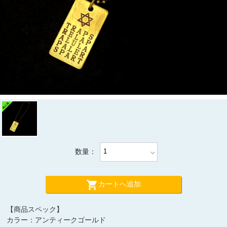
数量：
expand_more
shopping_cart
カートへ追加
【商品スペック】
カラー：アンティークゴールド