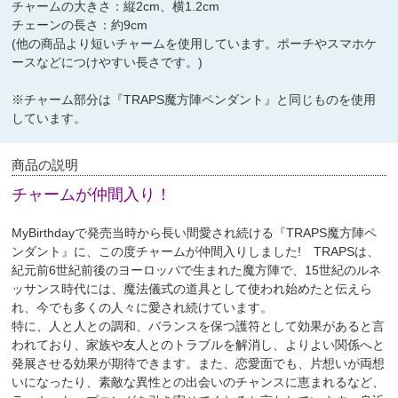
チャームの大きさ：縦2cm、横1.2cm
チェーンの長さ：約9cm
(他の商品より短いチャームを使用しています。ポーチやスマホケ
ースなどにつけやすい長さです。)
※チャーム部分は『TRAPS魔方陣ペンダント』と同じものを使用
しています。
商品の説明
チャームが仲間入り！
MyBirthdayで発売当時から長い間愛され続ける『TRAPS魔方陣ペ
ンダント』に、この度チャームが仲間入りしました! TRAPSは、
紀元前6世紀前後のヨーロッパで生まれた魔方陣で、15世紀のルネ
ッサンス時代には、魔法儀式の道具として使われ始めたと伝えら
れ、今でも多くの人々に愛され続けています。
特に、人と人との調和、バランスを保つ護符として効果があると言
われており、家族や友人とのトラブルを解消し、よりよい関係へと
発展させる効果が期待できます。また、恋愛面でも、片想いが両想
いになったり、素敵な異性との出会いのチャンスに恵まれるなど、