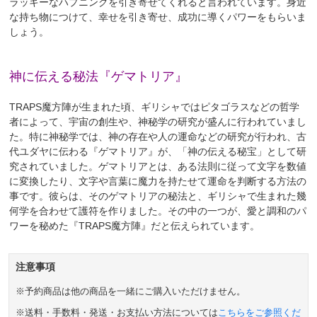
ラッキーなハプニングを引き寄せてくれると言われています。身近
な持ち物につけて、幸せを引き寄せ、成功に導くパワーをもらいま
しょう。
神に伝える秘法『ゲマトリア』
TRAPS魔方陣が生まれた頃、ギリシャではピタゴラスなどの哲学
者によって、宇宙の創生や、神秘学の研究が盛んに行われていまし
た。特に神秘学では、神の存在や人の運命などの研究が行われ、古
代ユダヤに伝わる『ゲマトリア』が、「神の伝える秘宝」として研
究されていました。ゲマトリアとは、ある法則に従って文字を数値
に変換したり、文字や言葉に魔力を持たせて運命を判断する方法の
事です。彼らは、そのゲマトリアの秘法と、ギリシャで生まれた幾
何学を合わせて護符を作りました。その中の一つが、愛と調和のパ
ワーを秘めた『TRAPS魔方陣』だと伝えられています。
注意事項
※予約商品は他の商品を一緒にご購入いただけません。
※送料・手数料・発送・お支払い方法については
こちらをご参照くだ