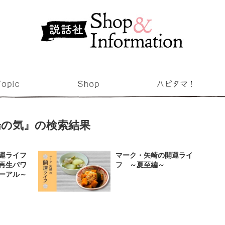
陽の気』の検索結果
運ライフ
マーク・矢崎の開運ライ
再生パワ
フ ～夏至編～
ーアル～