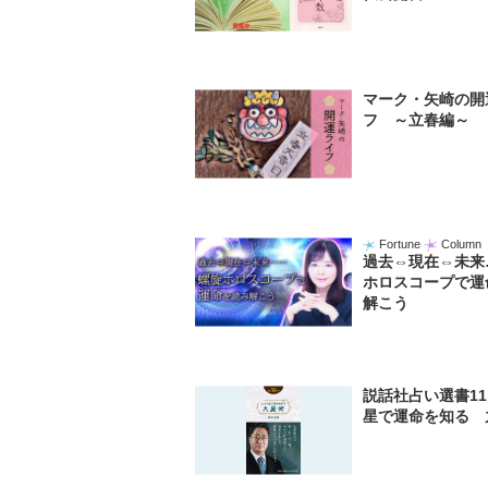
マーク・矢崎の開
フ ～立春編～
Fortune
Column
過去⇔現在⇔未来
ホロスコープで運
解こう
説話社占い選書1
星で運命を知る 