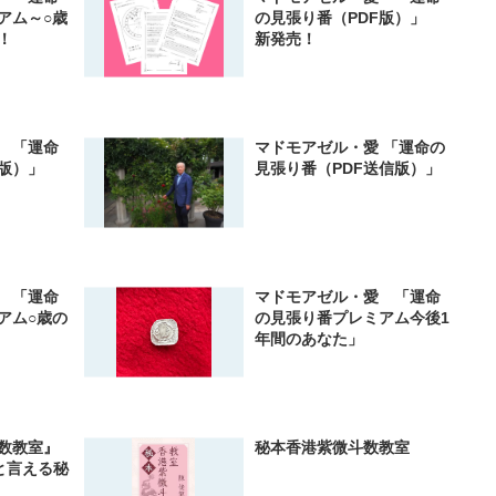
アム～○歳
の見張り番（PDF版）」
！
新発売！
 「運命
マドモアゼル・愛 「運命の
送版）」
見張り番（PDF送信版）」
 「運命
マドモアゼル・愛 「運命
アム○歳の
の見張り番プレミアム今後1
年間のあなた」
数教室』
秘本香港紫微斗数教室
と言える秘