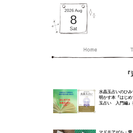
2026
Aug
8
Sat
『
水晶玉占いのひみ
明かす本『はじめ
玉占い 入門編』
マドモアゼル・愛