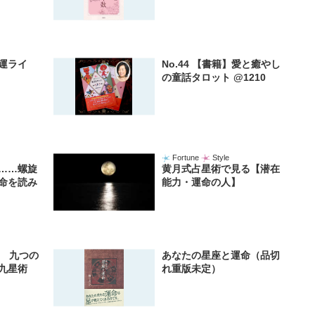
運ライ
No.44 【書籍】愛と癒やし
の童話タロット @1210
Fortune
Style
……螺旋
黄月式占星術で見る【潜在
命を読み
能力・運命の人】
1 九つの
あなたの星座と運命（品切
九星術
れ重版未定）