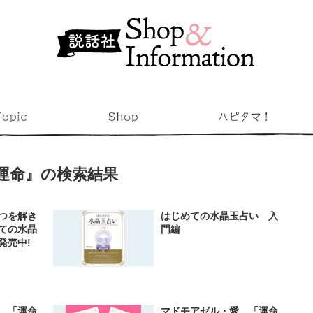
運命』の検索結果
つを解き
はじめての水晶玉占い 入
ての水晶
門編
発売中!
 「運命
マドモアゼル・愛 「運命