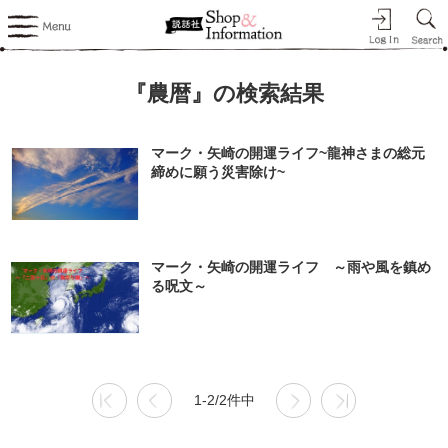
『農暦』の検索結果
マーク・矢崎の開運ライフ~龍神さまの総元
締めに願う災害除け~
マーク・矢崎の開運ライフ ～雨や風を鎮め
る呪文～
1-2/2件中