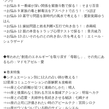
つづり
⇒お悩み 8 一番縁が深い関係を紫微斗数で探る！：そまり百音
⇒お悩み 9 家族の毒と解毒法をアスペクトで占う！：つぼぼ
⇒お悩み 10 墓守り問題を新時代の風水で考える！：愛新覚羅ゆう
はん
⇒お悩み 11 嫁姑問題と姓名判断×五行で向き合う！：赤兩椛
⇒お悩み 12 親の本音をトラップ心理テストで探る！：章月綾乃
⇒お悩み 13 占いそのものとの向き合い方を考える！：エミール・
シェラザード
◆奪われた“創造のエネルギー”を取り戻す「母殺し」、その先にあ
るもの：マドモアゼル・愛
★巻末特集
◆シチュエーション別に12人の占い師が教える！
12星座コミュニケーションの新解釈＆攻略術
⇒○○座と心の距離が近づく連絡のしかた：晴人
⇒○○座と後腐れなく別れる方法＆復縁アクション：明翁ヘカテ
⇒○○座との恋愛・夫婦仲を長続きさせる秘訣：七嶋ナオ
⇒○○座の上司に評価されたい時のアピールテク：宮田シロク
⇒○○座がウソをついている時のサイン：ルシエル