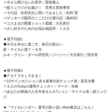
⇒今さら聞けない占星学：賢龍雅人
⇒鏡リュウジがお届け！ 世界占星術事情
⇒その話、松村先生に聞いてみました：松村 潔
⇒ゲッターズ飯田のここだけの運の話〈最終回〉
⇒コスまるの開運ショット図鑑：大石眞行
⇒占い好きのためのお悩み相談所：ミカタ
★電子付録1
◆今日を幸せに過ごす、毎日の星占い
新・マイカレ暦７～９月
ルネ・ヴァン・ダール研究所／ジーニー／大石眞行／雨宮零
★電子特典2
◆ＰＤＦでＤＬできる！
⇒12サインポジション表＆家事分担チェック表：星見当番
⇒２人のToday's運勢チェッカー：マーク・矢崎
⇒あなたの家族の人生年表＆ルネ?ション・サイクル表：鏡リュウ
ジ
★『マイカレンダー』夏号の取り扱いWeb書店はこちら！