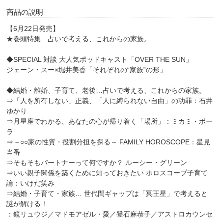
商品の説明
【6月22日発売】
★巻頭特集 占いで考える、これからの家族。
◆SPECIAL 対談 大人気ポッドキャスト「OVER THE SUN」
ジェーン・スー×堀井美香「それぞれの“家族”の形」
◆結婚・離婚、子育て、老後…占いで考える、これからの家族。
⇒「人を所有しない」正義、「人に縛られない自由」の功罪：石井
ゆかり
⇒月星座でわかる、あなたの心が帰り着く「場所」：ミカミ・ポー
ラ
⇒～○○家の性質・役割分担を探る～ FAMILY HOROSCOPE：星見
当番
⇒そもそもパートナーって何ですか？ ルーシー・グリーン
⇒いい親子関係を築くために知っておきたい ホロスコープ子育て
論：いけだ笑み
⇒結婚・子育て・家族… 世代間ギャップは「冥王星」で考えると
謎が解ける！
：鏡リュウジ／マドモアゼル・愛／登石麻恭子／アストロカウンセ