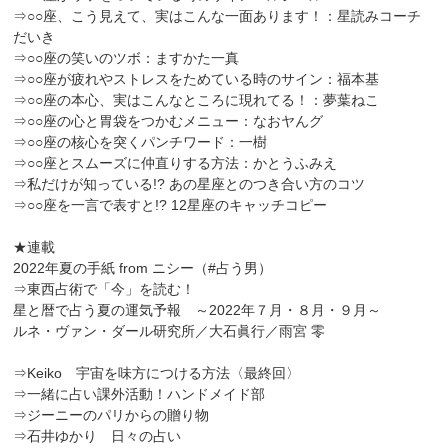
⇒○○座、こう見えて、実はこんな一面あります！：星読みコーチ
だいき
⇒○○座の笑いのツボ：ますかた一真
⇒○○座が疲れやストレスをためている時のサイン：福本基
⇒○○座の本心、実はこんなところに現れてる！：夢葉ねこ
⇒○○座の心と胃袋をつかむメニュー：なおヤんグ
⇒○○座の核心を突くパンチワード：一樹
⇒○○座とスムーズに仲直りする方法：かとうふみえ
⇒私だけが知っている!? あの星座とのつき合い方のコツ
⇒○○座を一言で表すと!? 12星座のキャッチコピー
★連載
2022年夏の手紙 from ニシー（#占う男）
⇒東西占術で「今」を読む！
星と暦で占う夏の運気予報 ～2022年７月・８月・９月～
ルネ・ヴァン・ダール研究所／大石眞行／雨宮 零
⇒Keiko 宇宙を味方につける方法〈最終回〉
⇒一緒に占い課外活動！ハンドメイド部
⇒ジーニーのパリからの贈り物
⇒石井ゆかり 日々の占い