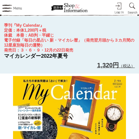
季刊『My Calendar』
定価：本体1,200円＋税
体裁 本冊：AB判・平綴じ
電子付録「毎日の星占い 新・マイカレ暦」（発売翌月頭から３カ月間の
12星座別毎日の運勢）
発売日：３・６・９・12月の22日発売
マイカレンダー2022年夏号
1,320円
（税込）