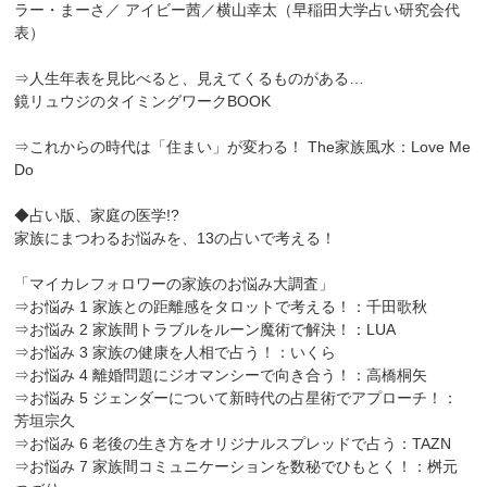
ラー・まーさ／ アイビー茜／横山幸太（早稲田大学占い研究会代
表）
⇒人生年表を見比べると、見えてくるものがある…
鏡リュウジのタイミングワークBOOK
⇒これからの時代は「住まい」が変わる！ The家族風水：Love Me
Do
◆占い版、家庭の医学!?
家族にまつわるお悩みを、13の占いで考える！
「マイカレフォロワーの家族のお悩み大調査」
⇒お悩み 1 家族との距離感をタロットで考える！：千田歌秋
⇒お悩み 2 家族間トラブルをルーン魔術で解決！：LUA
⇒お悩み 3 家族の健康を人相で占う！：いくら
⇒お悩み 4 離婚問題にジオマンシーで向き合う！：高橋桐矢
⇒お悩み 5 ジェンダーについて新時代の占星術でアプローチ！：
芳垣宗久
⇒お悩み 6 老後の生き方をオリジナルスプレッドで占う：TAZN
⇒お悩み 7 家族間コミュニケーションを数秘でひもとく！：桝元