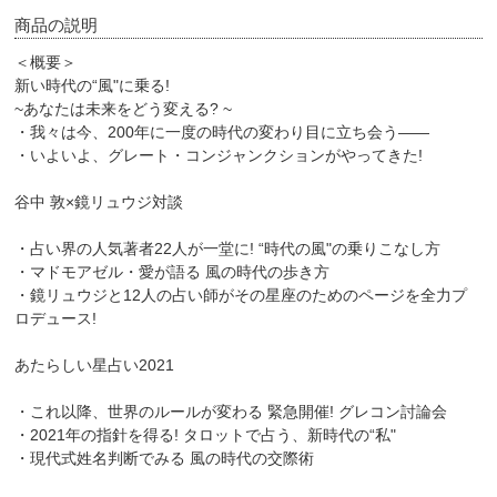
商品の説明
＜概要＞
新い時代の“風"に乗る!
~あなたは未来をどう変える? ~
・我々は今、200年に一度の時代の変わり目に立ち会う――
・いよいよ、グレート・コンジャンクションがやってきた!
谷中 敦×鏡リュウジ対談
・占い界の人気著者22人が一堂に! “時代の風"の乗りこなし方
・マドモアゼル・愛が語る 風の時代の歩き方
・鏡リュウジと12人の占い師がその星座のためのページを全力プ
ロデュース!
あたらしい星占い2021
・これ以降、世界のルールが変わる 緊急開催! グレコン討論会
・2021年の指針を得る! タロットで占う、新時代の“私"
・現代式姓名判断でみる 風の時代の交際術