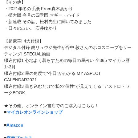
【その他】
・2021年冬の手紙 From真木あかり
・拡大版 今号の四季図 マギー・ハイド
・新連載 その話、松村先生に聞いてみました
・日々の占い。 石井ゆかり
【超豪華! 4大付録】
デジタル付録 鏡リュウジ先生が谷中 敦さんのホロスコープをリー
ディング! SPECIAL動画
綴込付録1 心地よく暮らすための毎日の星占い 全36p マイカレ暦
1~3月
綴込付録2 星の角度で“今日"がわかる MY ASPECT
CALENDAR2021
綴込付録3 書き込むだけで私の“個性"が見えてくる! アストロ・ワ
ークBOOK
★その他、オンライン書店でのご購入はこちら！
■
マイカレオンラインショップ
■
Amazon
■
楽天ブックス