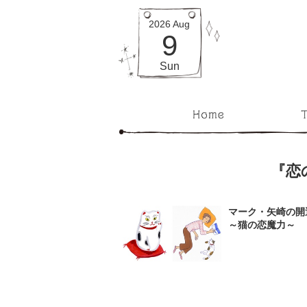
2026
Aug
9
Sun
『恋
マーク・矢崎の開
～猫の恋魔力～