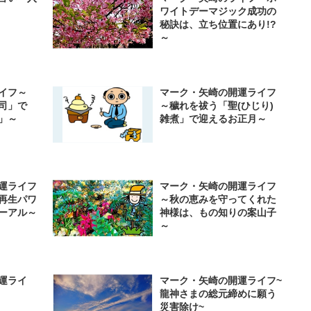
ワイトデーマジック成功の
秘訣は、立ち位置にあり!?
～
イフ～
マーク・矢崎の開運ライフ
司」で
～穢れを祓う「聖(ひじり)
」～
雑煮」で迎えるお正月～
運ライフ
マーク・矢崎の開運ライフ
再生パワ
～秋の恵みを守ってくれた
ーアル～
神様は、もの知りの案山子
～
運ライ
マーク・矢崎の開運ライフ~
龍神さまの総元締めに願う
災害除け~