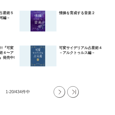
占星術５
情操を育成する音楽２
河編－
!!『可変
可変サイデリアル占星術４
術４〜ア
－アルクトゥルス編－
』発売中!
1-20/434件中