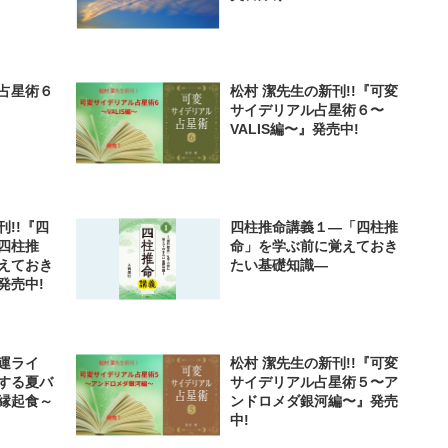
占星術６
松村 潔先生の新刊!!『可変
サイデリアル占星術６〜
VALIS編〜』発売中!
!!『四
四柱推命講義１―「四柱推
四柱推
命」を学ぶ前に覚えておき
えておき
たい基礎知識―
発売中!
運ライ
松村 潔先生の新刊!!『可変
する夏バ
サイデリアル占星術５〜ア
縁起食～
ンドロメダ銀河編〜』発売
中!