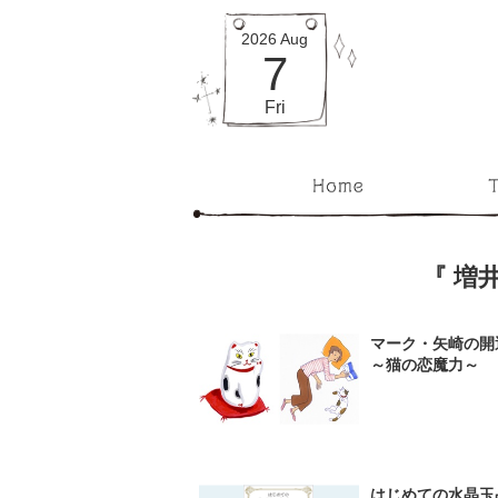
2026
Aug
7
Fri
『 増
マーク・矢崎の開
～猫の恋魔力～
はじめての水晶玉