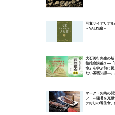
可変サイデリアル
－VALIS編－
大石眞行先生の新刊
柱推命講義１―「
命」を学ぶ前に覚
たい基礎知識―』
マーク・矢崎の開
フ ～猛暑を克服
テ封じの養生食、