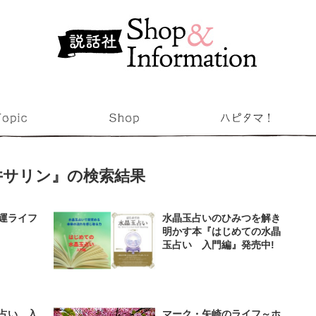
井サリン』の検索結果
運ライフ
水晶玉占いのひみつを解き
明かす本『はじめての水晶
玉占い 入門編』発売中!
占い 入
マーク・矢崎のライフ～ホ