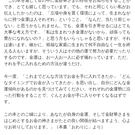
「この本を通して世の中に金財華さまの存在をお知らせすることが
でき、とても嬉しく思っています。でも、それと同じくらい私がお
伝えしたかったのは、「立場や身を置く環境によって、生まれなが
らに持つ金運は人それぞれ」ということ。「なんだ、当たり前じゃ
ない」と思うかもしれません。でも、金運を引き寄せるにはとても
大事な考え方です。「私は生まれつき金運がないから、頑張っても
豊かになれないの？」と思う方もいらっしゃると思いますが、それ
は違います。確かに、裕福な家庭に生まれて何不自由なく一生を終
える人もいますが、そういう人はその他の運で努力が必要だったり
するのです。金運は、お一人お一人に必ず備わっています。ただ、
それを手に入れるための方法が違うだけ。
今一度、「これまでどんな方法でお金を手に入れてきたか」「どん
なタイミングでお金が入ってきたか」を思い出し、自分にどんな金
運傾向があるのかを見つけてみてください。それぞれの金運勢に沿
った行動をすることで、ぐんとお金が手に入りやすくなるはずで
す。
この本とのご縁により、あなたが自身の金運、そして金財華さまを
はじめとするお金の神さまがたとの良い関係が結べますよう、心よ
りお祈りしております。」（本書「おわりに」より）