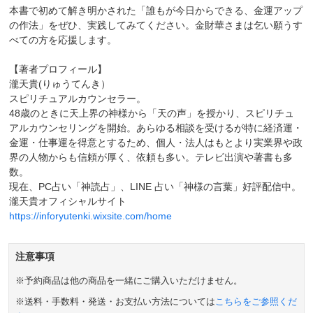
本書で初めて解き明かされた「誰もが今日からできる、金運アップ
の作法」をぜひ、実践してみてください。金財華さまは乞い願うす
べての方を応援します。
【著者プロフィール】
瀧天貴(りゅうてんき）
スピリチュアルカウンセラー。
48歳のときに天上界の神様から「天の声」を授かり、スピリチュ
アルカウンセリングを開始。あらゆる相談を受けるが特に経済運・
金運・仕事運を得意とするため、個人・法人はもとより実業界や政
界の人物からも信頼が厚く、依頼も多い。テレビ出演や著書も多
数。
現在、PC占い「神読占」、LINE 占い「神様の言葉」好評配信中。
瀧天貴オフィシャルサイト
https://inforyutenki.wixsite.com/home
注意事項
※予約商品は他の商品を一緒にご購入いただけません。
※送料・手数料・発送・お支払い方法については
こちらをご参照くだ