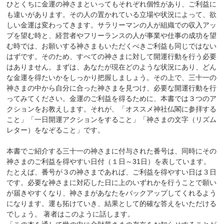
ひとくちに金運の神さまといってもそれぞれ個性があり、ご利益に
も違いがあります。その人の置かれている立場や状況によって、欲
しい金運は変わってきます。サラリーマンの人が組織での収入アッ
プを望む時と、経営者やフリーランスの人が事業や仕事の成功を望
む時では、お願いする神さまもいただくべきご利益も同じではない
はずです。そのため、すべての神さまに対して開運行動を行う必要
はありません。まずは、あなたが現在どのような状況にあり、どん
な金運を得たいかをしっかり把握しましょう。その上で、三十一の
神さまの中から自分に合った神さまを見つけ、必要な開運行動を行
ってみてください。金運のご利益を得るために、本書では３つのア
クションをお教えします。それが、「オススメ神社仏閣に参拝する
こと」「一日開運アクションをすること」「神さまの文字（リズム
レター）をなぞること」です。
本書でご紹介する三十一の神さまに付与された番号は、同時にその
神さまのご利益を得やすい日付（１日～31日）を表しています。
たとえば、番号が３の神さまであれば、ご利益を得やすい日は３日
です。必要な神さまに対応した日に上のいずれかを行うことで願い
が届きやすくなり、神さまがあなたをバックアップしてくれるよう
になります。運も拓けていき、結果として的確な答えをいただける
でしょう。 著者はこのように話します。