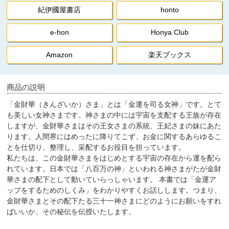
紀伊國屋書店
honto
e-hon
Honya Club
Amazon
楽天ブックス
商品の説明
「金財華（きんざいか）さま」とは「金運を司る女神」です。とて
も美しい女神さまです。神さまの中には宇宙を支配する王族が存在
しますが、金財華さまはその王女さまの系統、王妃さまの妹にあた
ります。人間界にはめったに降りてこず、お金に関するあらゆるこ
とを仕切り、整理し、采配するお役目を担っています。
私たちは、この金財華さまをはじめとする宇宙の存在から運を配ら
れています。日本では「八百万の神」といわれる神さまがたが金財
華さまの配下として動いていらっしゃいます。 本書では「金運ア
ップをするためのしくみ」をわかりやすくお話しします。つまり、
金財華さまとその配下たる三十一神さまにどのようにお願いをすれ
ばいいか、その秘伝を伝授いたします。