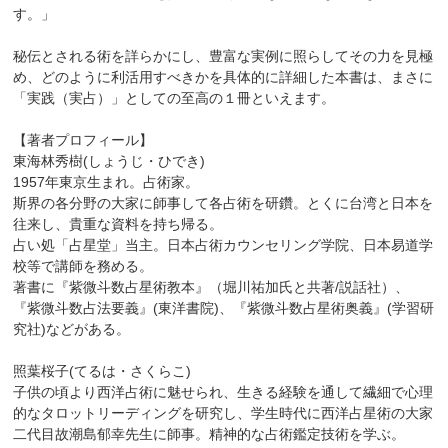
す。」
秘伝とされる術を詳らかにし、豊富な実例に照らしてその力を見極
め、どのように利活用すべきかを具体的に詳細した本書は、まさに
「実践（実占）」としての至高の１冊といえます。
【著者プロフィール】
東海林秀樹(しょうじ・ひでき)
1957年東京生まれ。占術家。
斯界の各分野の大家に師事して各占術を研鑽。とくに台湾と日本を
往来し、貴重な資料を持ち帰る。
占い処「占星堂」当主。日本占術カウンセリング学院、日本易道学
校等で講師を務める。
著書に『紫微斗数占星術教本』（堀川祐加氏と共著/説話社）、
『紫微斗数占法要義』(東洋書院)、『紫微斗数占星術奥義』(学習研
究社)などがある。
照葉桜子(てるは・さくらこ)
子供の頃より西洋占術に魅せられ、生きる経験を通して繊細で心理
的なタロットリーディングを研究し、学生時代に西洋占星術の大家
二代目故潮島郁幸先生に師事。精神的な占術鑑定技術を学ぶ。