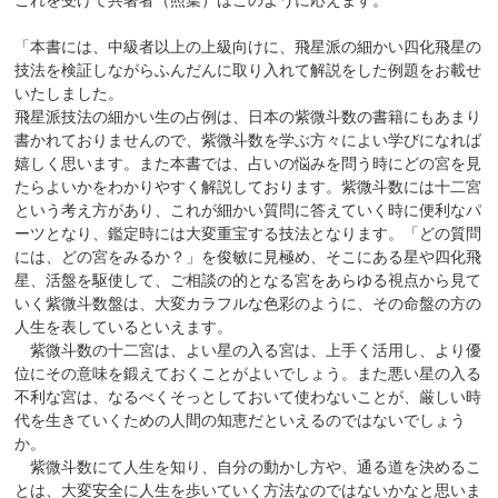
これを受けて共著者（照葉）はこのように応えます。
「本書には、中級者以上の上級向けに、飛星派の細かい四化飛星の
技法を検証しながらふんだんに取り入れて解説をした例題をお載せ
いたしました。
飛星派技法の細かい生の占例は、日本の紫微斗数の書籍にもあまり
書かれておりませんので、紫微斗数を学ぶ方々によい学びになれば
嬉しく思います。また本書では、占いの悩みを問う時にどの宮を見
たらよいかをわかりやすく解説しております。紫微斗数には十二宮
という考え方があり、これが細かい質問に答えていく時に便利なパ
ーツとなり、鑑定時には大変重宝する技法となります。「どの質問
には、どの宮をみるか？」を俊敏に見極め、そこにある星や四化飛
星、活盤を駆使して、ご相談の的となる宮をあらゆる視点から見て
いく紫微斗数盤は、大変カラフルな色彩のように、その命盤の方の
人生を表しているといえます。
紫微斗数の十二宮は、よい星の入る宮は、上手く活用し、より優
位にその意味を鍛えておくことがよいでしょう。また悪い星の入る
不利な宮は、なるべくそっとしておいて使わないことが、厳しい時
代を生きていくための人間の知恵だといえるのではないでしょう
か。
紫微斗数にて人生を知り、自分の動かし方や、通る道を決めるこ
とは、大変安全に人生を歩いていく方法なのではないかなと思いま