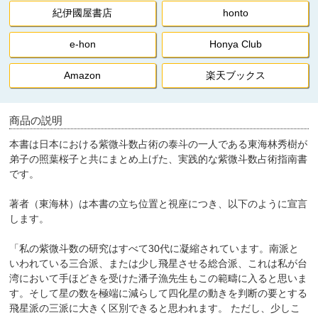
紀伊國屋書店
honto
e-hon
Honya Club
Amazon
楽天ブックス
商品の説明
本書は日本における紫微斗数占術の泰斗の一人である東海林秀樹が
弟子の照葉桜子と共にまとめ上げた、実践的な紫微斗数占術指南書
です。
著者（東海林）は本書の立ち位置と視座につき、以下のように宣言
します。
「私の紫微斗数の研究はすべて30代に凝縮されています。南派と
いわれている三合派、または少し飛星させる総合派、これは私が台
湾において手ほどきを受けた潘子漁先生もこの範疇に入ると思いま
す。そして星の数を極端に減らして四化星の動きを判断の要とする
飛星派の三派に大きく区別できると思われます。 ただし、少しこ