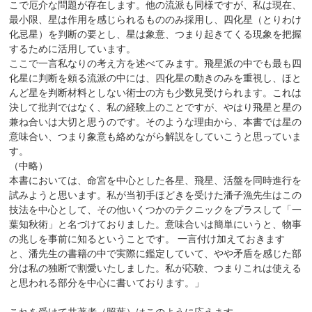
こで厄介な問題が存在します。他の流派も同様ですが、私は現在、
最小限、星は作用を感じられるもののみ採用し、四化星（とりわけ
化忌星）を判断の要とし、星は象意、つまり起きてくる現象を把握
するために活用しています。
ここで一言私なりの考え方を述べてみます。飛星派の中でも最も四
化星に判断を頼る流派の中には、四化星の動きのみを重視し、ほと
んど星を判断材料としない術士の方も少数見受けられます。これは
決して批判ではなく、私の経験上のことですが、やはり飛星と星の
兼ね合いは大切と思うのです。そのような理由から、本書では星の
意味合い、つまり象意も絡めながら解説をしていこうと思っていま
す。
（中略）
本書においては、命宮を中心とした各星、飛星、活盤を同時進行を
試みようと思います。私が当初手ほどきを受けた潘子漁先生はこの
技法を中心として、その他いくつかのテクニックをプラスして「一
葉知秋術」と名づけておりました。意味合いは簡単にいうと、物事
の兆しを事前に知るということです。 一言付け加えておきます
と、潘先生の書籍の中で実際に鑑定していて、やや矛盾を感じた部
分は私の独断で割愛いたしました。私が応験、つまりこれは使える
と思われる部分を中心に書いております。」