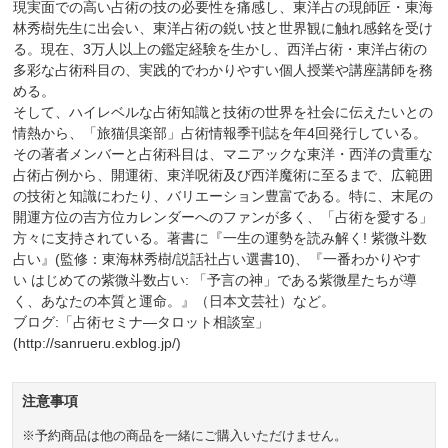
現実面での高い占術の技の必要性を痛感し、東洋占の現師匠・東海
林秀樹先生に出会い、東洋占術の鋭い技と世界観に触れ感銘を受け
る。現在、3万人以上の鑑定経験を生かし、西洋占術・東洋占術の
多彩な占術科目の、実践的でわかりやすい個人授業や講座講師を務
める。
そして、ハイレベルな占術知識と技術の世界を社会に伝えたいとの
情熱から、「旅猫倶楽部」占術情報季刊誌を年4回発行している。
その著者メンバーと占術科目は、マニアックな東洋・西洋の貴重な
占術占例から、開運術、東洋呪術及び西洋魔術に至るまで、広範囲
の技術と知識にわたり、バリエーション豊富である。特に、末尾の
開運方位の吉方位カレンダーへのファンが多く、「占術を愛する」
方々に支持されている。著書に『一生の運勢を読み解く! 紫微斗数
占い』(監修：東海林秀樹/説話社占い選書10)、『一番わかりやす
い はじめての紫微斗数占い: 「予言の神」である紫微星たちが導
く、あなたの本質と運命。』（‎日本文芸社）など。
ブログ:「占術セミナ―タロット相談室」
(http://sanrueru.exblog.jp/)
注意事項
※予約商品は他の商品を一緒にご購入いただけません。