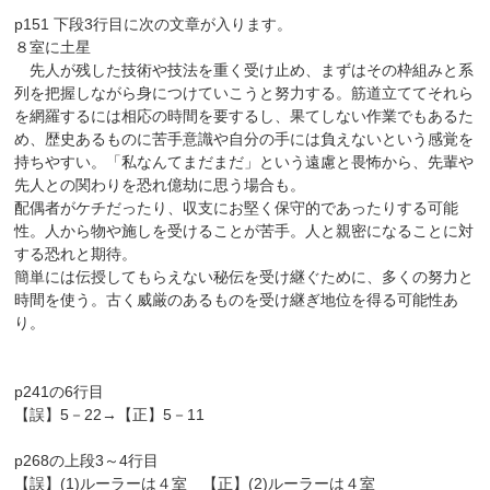
p151 下段3行目に次の文章が入ります。
８室に土星
先人が残した技術や技法を重く受け止め、まずはその枠組みと系
列を把握しながら身につけていこうと努力する。筋道立ててそれら
を網羅するには相応の時間を要するし、果てしない作業でもあるた
め、歴史あるものに苦手意識や自分の手には負えないという感覚を
持ちやすい。「私なんてまだまだ」という遠慮と畏怖から、先輩や
先人との関わりを恐れ億劫に思う場合も。
配偶者がケチだったり、収支にお堅く保守的であったりする可能
性。人から物や施しを受けることが苦手。人と親密になることに対
する恐れと期待。
簡単には伝授してもらえない秘伝を受け継ぐために、多くの努力と
時間を使う。古く威厳のあるものを受け継ぎ地位を得る可能性あ
り。
p241の6行目
【誤】5－22→【正】5－11
p268の上段3～4行目
【誤】(1)ルーラーは４室 【正】(2)ルーラーは４室