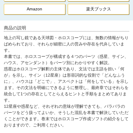
Amazon
楽天ブックス
商品の説明
地上の写し鏡である天球図・ホロスコープには、無数の情報がちり
ばめられており、それらが細密に人の営みや存在を代弁していま
す。
本書では、ホロスコープが構成する４つのパーツ（惑星、サイン、
ハウス、アセンダント）をパーツ別にわかりやすく解説。
惑星はホロスコープ解釈の主体であり、文法では主語を担い「何
が」を示し、サイン（12星座）は形容詞的な役割で「どんなふう
に」、ハウスは「どこで」、アスペクトは「何をしている」を示し
ます。その文法を明確にできるように整理し、最終章ではそれらを
統合して1つの存在としてとらえるヒントと手順をまとめてありま
す。
12星座や惑星など、それぞれの意味が理解できても、バラバラの
パーツをどう扱ってよいか、そうした混乱を本書で解決していただ
くことができます。巻末ではホロスコープ作成ソフトの紹介をして
おりますので、ご利用ください。