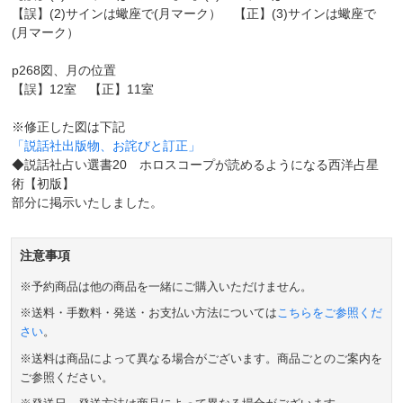
【誤】(2)サインは蠍座で(月マーク） 【正】(3)サインは蠍座で
(月マーク）
p268図、月の位置
【誤】12室 【正】11室
※修正した図は下記
「説話社出版物、お詫びと訂正」
◆説話社占い選書20 ホロスコープが読めるようになる西洋占星
術【初版】
部分に掲示いたしました。
注意事項
※予約商品は他の商品を一緒にご購入いただけません。
※送料・手数料・発送・お支払い方法については
こちらをご参照くだ
さい
。
※送料は商品によって異なる場合がございます。商品ごとのご案内を
ご参照ください。