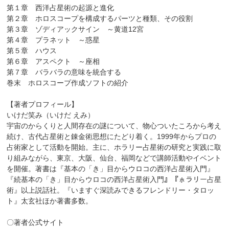
第１章 西洋占星術の起源と進化
第２章 ホロスコープを構成するパーツと種類、その役割
第３章 ゾディアックサイン ～黄道12宮
第４章 プラネット ～惑星
第５章 ハウス
第６章 アスペクト ～座相
第７章 バラバラの意味を統合する
巻末 ホロスコープ作成ソフトの紹介
【著者プロフィール】
いけだ笑み（いけだ えみ）
宇宙のからくりと人間存在の謎について、物心ついたころから考え
続け、古代占星術と錬金術思想にたどり着く。1999年からプロの
占術家として活動を開始。主に、ホラリー占星術の研究と実践に取
り組みながら、東京、大阪、仙台、福岡などで講師活動やイベント
を開催。著書は『基本の「き」目からウロコの西洋占星術入門』
『続基本の「き」目からウロコの西洋占星術入門』『ㇹラリー占星
術』以上説話社。『いますぐ深読みできるフレンドリー・タロッ
ト』太玄社ほか著書多数。
〇著者公式サイト