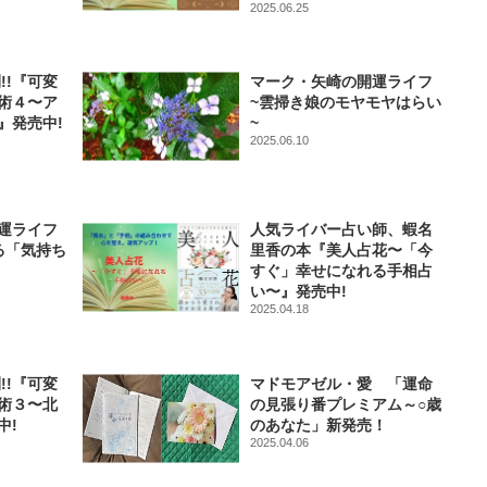
2025.06.25
!!『可変
マーク・矢崎の開運ライフ
術４〜ア
~雲掃き娘のモヤモヤはらい
』発売中!
~
2025.06.10
運ライフ
人気ライバー占い師、蝦名
る「気持ち
里香の本『美人占花〜「今
すぐ」幸せになれる手相占
い〜』発売中!
2025.04.18
!!『可変
マドモアゼル・愛 「運命
術３〜北
の見張り番プレミアム～○歳
中!
のあなた」新発売！
2025.04.06