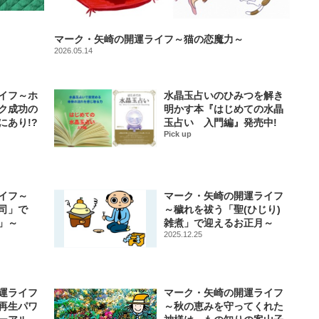
マーク・矢崎の開運ライフ～猫の恋魔力～
2026.05.14
イフ～ホ
水晶玉占いのひみつを解き
ク成功の
明かす本『はじめての水晶
にあり!?
玉占い 入門編』発売中!
Pick up
イフ～
マーク・矢崎の開運ライフ
司」で
～穢れを祓う「聖(ひじり)
」～
雑煮」で迎えるお正月～
2025.12.25
運ライフ
マーク・矢崎の開運ライフ
再生パワ
～秋の恵みを守ってくれた