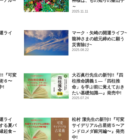
ーアル～
神様は、もの知りの案山子
～
2025.11.11
運ライ
マーク・矢崎の開運ライフ~
龍神さまの総元締めに願う
災害除け~
2025.08.22
!!『可変
大石眞行先生の新刊!!『四
術６〜
柱推命講義１―「四柱推
中!
命」を学ぶ前に覚えておき
たい基礎知識―』発売中!
2025.07.24
運ライ
松村 潔先生の新刊!!『可変
する夏バ
サイデリアル占星術５〜ア
縁起食～
ンドロメダ銀河編〜』発売
中!