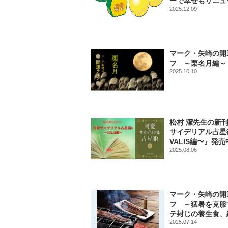
ーで幸せもリニュ
2025.12.09
マーク・矢崎の開
フ ～栗名月編～
2025.10.10
松村 潔先生の新刊
サイデリアル占星
VALIS編〜』発売
2025.08.06
マーク・矢崎の開
フ ～猛暑を克服
テ封じの養生食、
2025.07.14