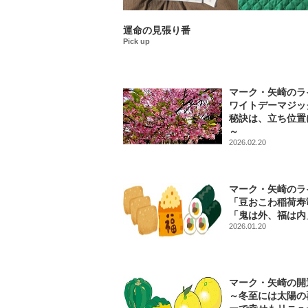
運命の見張り番
Pick up
マーク・矢崎のラ
ワイトデーマジッ
秘訣は、立ち位置
～
2026.02.20
マーク・矢崎のラ
「豆おこわ稲荷寿
「鬼は外、福は内
2026.01.20
マーク・矢崎の開
～冬至には太陽の