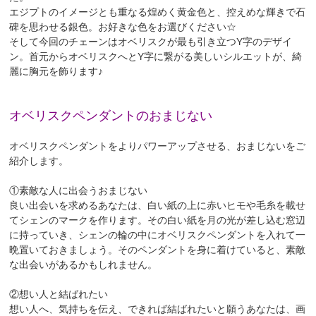
エジプトのイメージとも重なる煌めく黄金色と、控えめな輝きで石
碑を思わせる銀色。お好きな色をお選びください☆
そして今回のチェーンはオベリスクが最も引き立つY字のデザイ
ン。首元からオベリスクへとY字に繋がる美しいシルエットが、綺
麗に胸元を飾ります♪
オベリスクペンダントのおまじない
オベリスクペンダントをよりパワーアップさせる、おまじないをご
紹介します。
①素敵な人に出会うおまじない
良い出会いを求めるあなたは、白い紙の上に赤いヒモや毛糸を載せ
てシェンのマークを作ります。その白い紙を月の光が差し込む窓辺
に持っていき、シェンの輪の中にオベリスクペンダントを入れて一
晩置いておきましょう。そのペンダントを身に着けていると、素敵
な出会いがあるかもしれません。
②想い人と結ばれたい
想い人へ、気持ちを伝え、できれば結ばれたいと願うあなたは、画