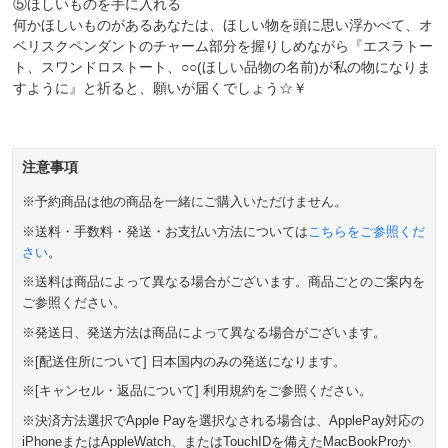
⑤ほしいものを手に入れる
何かほしいものがあるあなたは、ほしい物を頭に思い浮かべて、オ
ベリスクペンダントのチャーム部分を握りしめながら『エスラトー
ト、スワンドロストート、○○(ほしい品物の名前)が私の物になりま
すように』と祈ると、願いが届くでしょう☆￥
注意事項
※予約商品は他の商品を一緒にご購入いただけません。
※送料・手数料・発送・お支払い方法については
こちらをご参照くだ
さい
。
※送料は商品によって異なる場合がございます。商品ごとのご案内を
ご参照ください。
※発送日、発送方法は商品によって異なる場合がございます。
※[配送住所について] 日本国内のみの発送になります。
※[キャンセル・返品について] 利用規約をご参照ください。
※決済方法選択でApple Payを選択なされる場合は、ApplePay対応の
iPhoneまたはAppleWatch、またはTouchIDを備えたMacBookProか