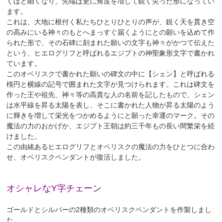
くほど細くなり、先端は更に角度を増して鋭く尖った形になってい
ます。
これは、大地に根付く私たちひとりひとりの声が、鋭く天を貫き空
の高みにいる神々のもとへまっすぐ届くようにとの願いを込めて作
られた形で、その石碑に刻まれた願いの文字も神々がかつて伝えた
という、ヒエログリフと呼ばれるエジプトの神聖象形文字で書かれ
ています。
このオベリスクで書かれた願いの碑文の中に【シェン】と呼ばれる
楕円と横線の記号で囲まれた文字が見つけられます。これは碑文を
作った王や祖先、神々等の高貴な人の名前を記したもので、シェン
は水平線を昇る太陽を表し、そこに書かれた人物が昇る太陽のよう
に輝きを増して栄光をつかめるようにと願った幸運のマーク。その
魔法の力のおかげか、エジプト王朝は約三千年もの長い間繁栄を続
けました。
この由緒あるヒエログリフとオベリスクの魔法の力をひとつに合わ
せ、オベリスクペンダントが復活しました。
オシャレなY字チェーン
ゴールドとシルバーの2種類のオベリスクペンダントを作製しまし
た。