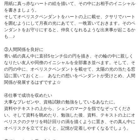
用紙に真っ赤なハートの絵を描いて、その中にお相手のイニシャル
を書きましょう。
そしてオベリスクペンダントをハートの上に載せ、クサリでハート
を囲むようにして月夜の光にあてて、一晩置いておきます。そのペ
ンダントをお守りにすると、仲良くなれるような出来事が起こるか
も…♪
③人間関係を良好に
青い紙の真ん中に直径5センチ位の円を描き、その輪の中に親しく
なりたい友人や同僚のイニシャルを全部書き並べます。そして、そ
の円の中に、オベリスクペンダントを載せて、太陽の光の当たる窓
辺に置いておくと… あなたの想いをペンダントが受けとめ、人間
関係が発展するはずですよ☆
④仕事で成功を収めたい
大事なプレゼンや、資格試験の勉強をしているあなたに。
資料やテキストの上から、シェンのマークを指でなぞってくださ
い。そして資料を眺めたり、勉強した後、資料、テキストの上にオ
ベリスクのクサリを時計回りの渦を描くように置き、その真ん中に
オベリスクを立てておくと、記憶が定着しやすくなるでしょう。