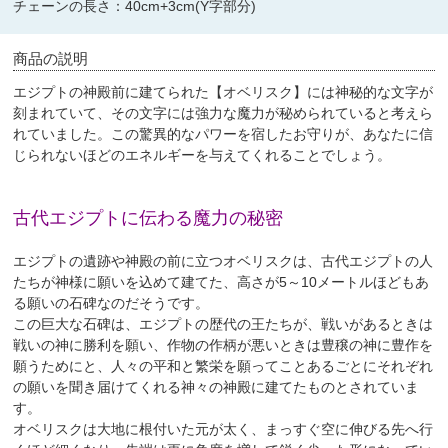
チェーンの長さ：40cm+3cm(Y字部分)
商品の説明
エジプトの神殿前に建てられた【オベリスク】には神秘的な文字が
刻まれていて、その文字には強力な魔力が秘められていると考えら
れていました。この驚異的なパワーを宿したお守りが、あなたに信
じられないほどのエネルギーを与えてくれることでしょう。
古代エジプトに伝わる魔力の秘密
エジプトの遺跡や神殿の前に立つオベリスクは、古代エジプトの人
たちが神様に願いを込めて建てた、高さが5～10メートルほどもあ
る願いの石碑なのだそうです。
この巨大な石碑は、エジプトの歴代の王たちが、戦いがあるときは
戦いの神に勝利を願い、作物の作柄が悪いときは豊穣の神に豊作を
願うためにと、人々の平和と繁栄を願ってことあるごとにそれぞれ
の願いを聞き届けてくれる神々の神殿に建てたものとされていま
す。
オベリスクは大地に根付いた元が太く、まっすぐ空に伸びる先へ行