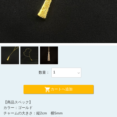
数量：
expand_more
shopping_cart
カートへ追加
【商品スペック】
カラー：ゴールド
チャームの大きさ：縦2cm 横5mm