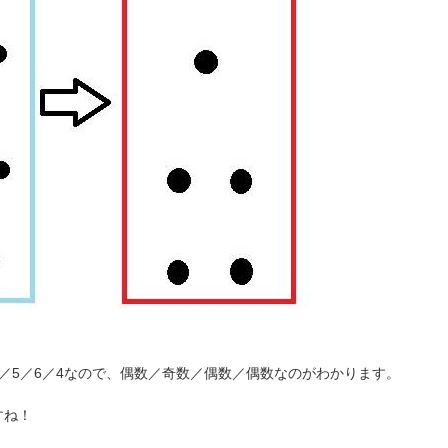
／5／6／4なので、偶数／奇数／偶数／偶数なのがわかります。
すね！