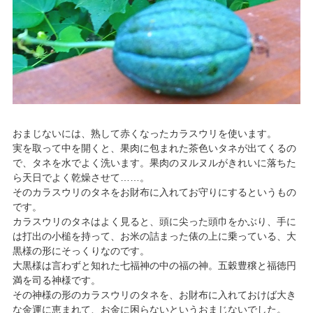
おまじないには、熟して赤くなったカラスウリを使います。
実を取って中を開くと、果肉に包まれた茶色いタネが出てくるの
で、タネを水でよく洗います。果肉のヌルヌルがきれいに落ちた
ら天日でよく乾燥させて……。
そのカラスウリのタネをお財布に入れてお守りにするというもの
です。
カラスウリのタネはよく見ると、頭に尖った頭巾をかぶり、手に
は打出の小槌を持って、お米の詰まった俵の上に乗っている、大
黒様の形にそっくりなのです。
大黒様は言わずと知れた七福神の中の福の神。五穀豊穣と福徳円
満を司る神様です。
その神様の形のカラスウリのタネを、お財布に入れておけば大き
な金運に恵まれて、お金に困らないというおまじないでした。