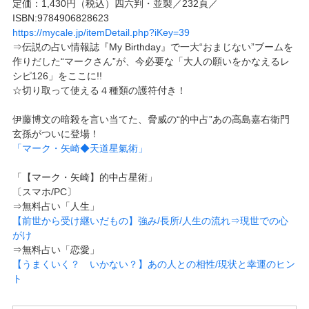
定価：1,430円（税込）四六判・並製／232頁／
ISBN:9784906828623
https://mycale.jp/itemDetail.php?iKey=39
⇒伝説の占い情報誌『My Birthday』で一大“おまじない”ブームを
作りだした“マークさん”が、今必要な「大人の願いをかなえるレ
シピ126」をここに!!
☆切り取って使える４種類の護符付き！
伊藤博文の暗殺を言い当てた、脅威の“的中占”あの高島嘉右衛門
玄孫がついに登場！
「マーク・矢崎◆天道星氣術」
「【マーク・矢崎】的中占星術」
〔スマホ/PC〕
⇒無料占い「人生」
【前世から受け継いだもの】強み/長所/人生の流れ⇒現世での心
がけ
⇒無料占い「恋愛」
【うまくいく？ いかない？】あの人との相性/現状と幸運のヒン
ト