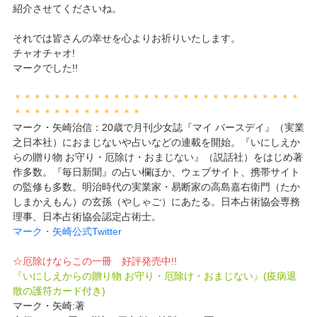
紹介させてくださいね。
それでは皆さんの幸せを心よりお祈りいたします。
チャオチャオ!
マークでした!!
＊＊＊＊＊＊＊＊＊＊＊＊＊＊＊＊＊＊＊＊＊＊＊＊＊＊＊＊＊
＊＊＊＊＊＊＊＊＊＊＊＊＊
マーク・矢崎治信：20歳で月刊少女誌『マイ バースデイ』（実業
之日本社）におまじないや占いなどの連載を開始。『いにしえか
らの贈り物 お守り・厄除け・おまじない』（説話社）をはじめ著
作多数。『毎日新聞』の占い欄ほか、ウェブサイト、携帯サイト
の監修も多数。明治時代の実業家・易断家の高島嘉右衛門（たか
しまかえもん）の玄孫（やしゃご）にあたる。日本占術協会専務
理事、日本占術協会認定占術士。
マーク・矢崎公式Twitter
☆厄除けならこの一冊 好評発売中!!
『いにしえからの贈り物 お守り・厄除け・おまじない』(疫病退
散の護符カード付き)
マーク・矢崎:著