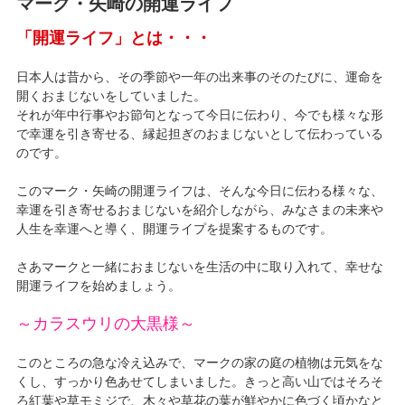
マーク・矢崎の開運ライフ
「開運ライフ」とは・・・
日本人は昔から、その季節や一年の出来事のそのたびに、運命を
開くおまじないをしていました。
それが年中行事やお節句となって今日に伝わり、今でも様々な形
で幸運を引き寄せる、縁起担ぎのおまじないとして伝わっている
のです。
このマーク・矢崎の開運ライフは、そんな今日に伝わる様々な、
幸運を引き寄せるおまじないを紹介しながら、みなさまの未来や
人生を幸運へと導く、開運ライプを提案するものです。
さあマークと一緒におまじないを生活の中に取り入れて、幸せな
開運ライフを始めましょう。
～カラスウリの大黒様～
このところの急な冷え込みで、マークの家の庭の植物は元気をな
くし、すっかり色あせてしまいました。きっと高い山ではそろそ
ろ紅葉や草モミジで、木々や草花の葉が鮮やかに色づく頃かなと