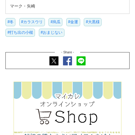
マーク・矢崎
#冬
#カラスウリ
#烏瓜
#金運
#大黒様
#打ち出の小槌
#おまじない
- Share -