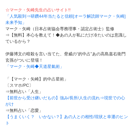
☆マーク・矢崎先生の占いサイト!!
「人気殺到⇒研鑽44年当たると信頼[オーラ解読師マーク・矢崎]
未来予知」
マーク・矢崎（日本占術協会専務理事・認定占術士）監修
⇒【無料】本心を教えて！◆あの人が私にだけ冷たいのは意識し
ているから？
伊藤博文の暗殺を言い当てた、脅威の“的中占”あの高島嘉右衛門
玄孫がついに登場！
「マーク・矢崎◆天道星氣術」
「【マーク・矢崎】的中占星術」
〔スマホ/PC〕
⇒無料占い「人生」
【前世から受け継いだもの】強み/長所/人生の流れ⇒現世での心
がけ
⇒無料占い「恋愛」
【うまくいく？ いかない？】あの人との相性/現状と幸運のヒン
ト