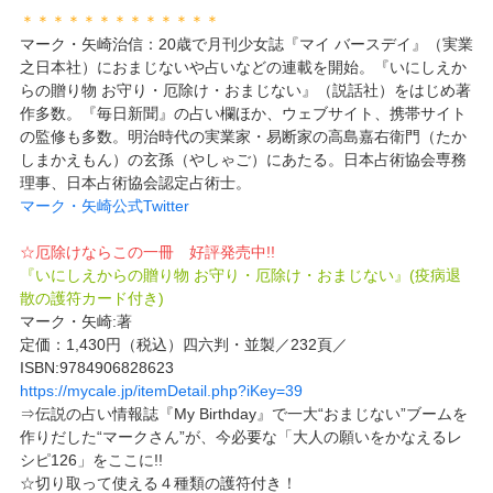
＊＊＊＊＊＊＊＊＊＊＊＊＊
マーク・矢崎治信：20歳で月刊少女誌『マイ バースデイ』（実業
之日本社）におまじないや占いなどの連載を開始。『いにしえか
らの贈り物 お守り・厄除け・おまじない』（説話社）をはじめ著
作多数。『毎日新聞』の占い欄ほか、ウェブサイト、携帯サイト
の監修も多数。明治時代の実業家・易断家の高島嘉右衛門（たか
しまかえもん）の玄孫（やしゃご）にあたる。日本占術協会専務
理事、日本占術協会認定占術士。
マーク・矢崎公式Twitter
☆厄除けならこの一冊 好評発売中!!
『いにしえからの贈り物 お守り・厄除け・おまじない』(疫病退
散の護符カード付き)
マーク・矢崎:著
定価：1,430円（税込）四六判・並製／232頁／
ISBN:9784906828623
https://mycale.jp/itemDetail.php?iKey=39
⇒伝説の占い情報誌『My Birthday』で一大“おまじない”ブームを
作りだした“マークさん”が、今必要な「大人の願いをかなえるレ
シピ126」をここに!!
☆切り取って使える４種類の護符付き！