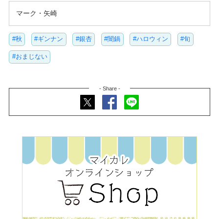
マーク・矢崎
#秋
#ギンナン
#銀杏
#闇鍋
#ハロウィン
#旬
#おまじない
- Share -