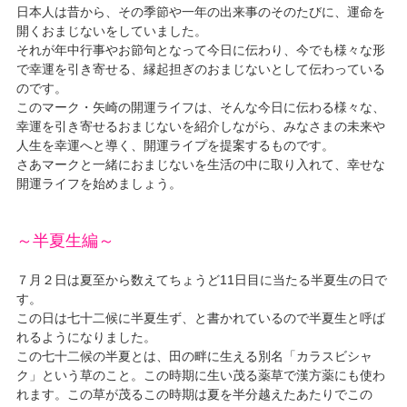
日本人は昔から、その季節や一年の出来事のそのたびに、運命を
開くおまじないをしていました。
それが年中行事やお節句となって今日に伝わり、今でも様々な形
で幸運を引き寄せる、縁起担ぎのおまじないとして伝わっている
のです。
このマーク・矢崎の開運ライフは、そんな今日に伝わる様々な、
幸運を引き寄せるおまじないを紹介しながら、みなさまの未来や
人生を幸運へと導く、開運ライプを提案するものです。
さあマークと一緒におまじないを生活の中に取り入れて、幸せな
開運ライフを始めましょう。
～半夏生編～
７月２日は夏至から数えてちょうど11日目に当たる半夏生の日で
す。
この日は七十二候に半夏生ず、と書かれているので半夏生と呼ば
れるようになりました。
この七十二候の半夏とは、田の畔に生える別名「カラスビシャ
ク」という草のこと。この時期に生い茂る薬草で漢方薬にも使わ
れます。この草が茂るこの時期は夏を半分越えたあたりでこの