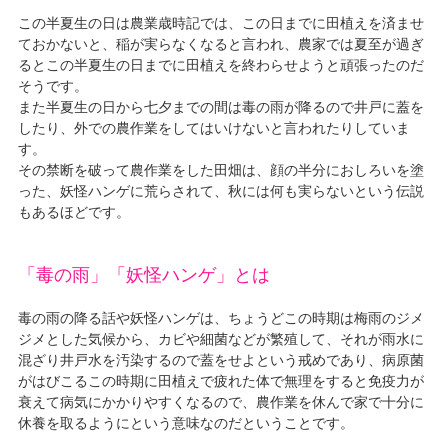
この半夏生の日は農業歳時記では、この日までに田植えを済ませ
ておかないと、稲が実らなくなると言われ、農家では夏至が過ぎ
るとこの半夏生の日までに田植えを終わらせようと頑張ったのだ
そうです。
また半夏生の日から七夕までの間は毒の雨が降るので井戸に蓋を
したり、外での農作業をしてはいけないと言われたりしていま
す。
その禁断を破って農作業をした田畑は、顔の半分におしろいを塗
った、妖怪ハンゲに荒らされて、秋には何も実らないという伝説
もあるほどです。
「毒の雨」「妖怪ハンゲ」とは
毒の雨の降る話や妖怪ハンゲは、ちょうどこの時期は梅雨のジメ
ジメとした気候から、カビや細菌などが繁殖して、それが雨水に
混ざり井戸水を汚染するので蓋をせよという戒めであり、病原菌
がはびこるこの時期に田植えで疲れた体で無理をすると免疫力が
衰えて病気にかかりやすくなるので、農作業を休んで家で十分に
休養を取るようにという意味なのだということです。