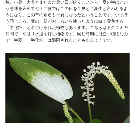
後、小暑、大暑とまだまだ暑い日が続くことから、夏の半ばとい
う意味を込めて七十二候ではこの日を半夏と半夏生と言われるよ
うになり、この草の別名も半夏になったということです。いっぽ
う同じころ、葉の一部がおしろいを塗ったように白く変色する
「半化粧」と名付けられた植物もあります。こちらはドクダミの
仲間で、やはり水辺を好む植物です。同じ時期に目立つ植物なの
で「半夏」「半化粧」は混同されることもあるようです。