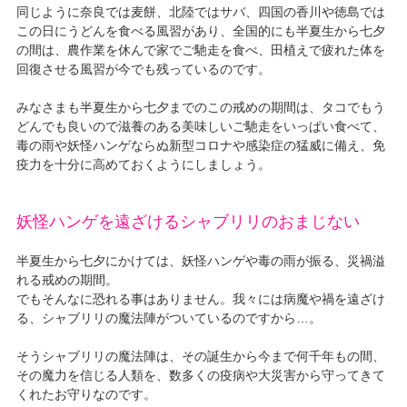
同じように奈良では麦餅、北陸ではサバ、四国の香川や徳島では
この日にうどんを食べる風習があり、全国的にも半夏生から七夕
の間は、農作業を休んで家でご馳走を食べ、田植えで疲れた体を
回復させる風習が今でも残っているのです。
みなさまも半夏生から七夕までのこの戒めの期間は、タコでもう
どんでも良いので滋養のある美味しいご馳走をいっぱい食べて、
毒の雨や妖怪ハンゲならぬ新型コロナや感染症の猛威に備え、免
疫力を十分に高めておくようにしましょう。
妖怪ハンゲを遠ざけるシャブリリのおまじない
半夏生から七夕にかけては、妖怪ハンゲや毒の雨が振る、災禍溢
れる戒めの期間。
でもそんなに恐れる事はありません。我々には病魔や禍を遠ざけ
る、シャブリリの魔法陣がついているのですから…。
そうシャブリリの魔法陣は、その誕生から今まで何千年もの間、
その魔力を信じる人類を、数多くの疫病や大災害から守ってきて
くれたお守りなのです。