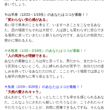
多いでしょう。
♑山羊座（12/22～1/19生）のあなたはココが素敵！！
「変わらない安心感がある」
長い目で将来のことを考えて、いますべきことをこなせるあな
た。恋の場面でもそれは大切で、人は誰しも変わらずに安心でき
る場所に戻っていきたいと願うものなのです。あなたの包容力に
密かに憧れる人も。
♒水瓶座（1/20～2/18生）のあなたはココが素敵！！
「人の気持ちが理解できる」
あなたの素敵なところは何と言っても、男だから、女だからとい
う区別をしないところ。人に縛られるのが苦手で、自分だけの楽
しみを持っているあなただけれど、こことぞいう場面では誰より
も相手の気持ちに寄り添えるでしょう。
♓魚座（2/19～3/20生）のあなたはココが素敵！！
「天然の愛されキャラ」
ほんわかしていて、ちょっとしたことでも幸せを感じられるあな
た。こんなふうにされたら嬉しいだろうなとか、こうされたらイ
ヤだろうなということが、自然に想像できるんですね。そんなあ