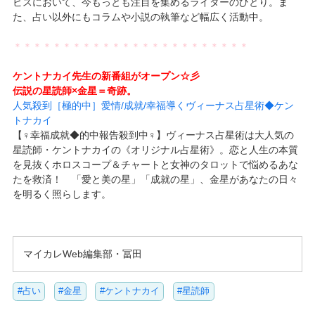
ビスにおいて、今もっとも注目を集めるライターのひとり。ま
た、占い以外にもコラムや小説の執筆など幅広く活動中。
＊＊＊＊＊＊＊＊＊＊＊＊＊＊＊＊＊＊＊＊＊＊＊＊
ケントナカイ先生の新番組がオープン☆彡
伝説の星読師×金星＝奇跡。
人気殺到［極的中］愛情/成就/幸福導くヴィーナス占星術◆ケン
トナカイ
【♀幸福成就◆的中報告殺到中♀】ヴィーナス占星術は大人気の
星読師・ケントナカイの《オリジナル占星術》。恋と人生の本質
を見抜くホロスコープ＆チャートと女神のタロットで悩めるあな
たを救済！ 「愛と美の星」「成就の星」、金星があなたの日々
を明るく照らします。
マイカレWeb編集部・冨田
#占い
#金星
#ケントナカイ
#星読師