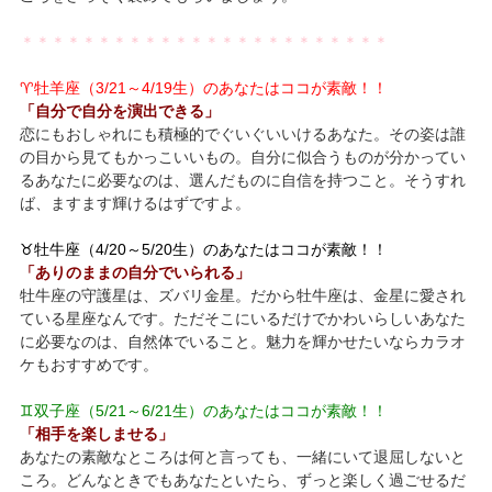
＊＊＊＊＊＊＊＊＊＊＊＊＊＊＊＊＊＊＊＊＊＊＊＊
♈牡羊座（3/21～4/19生）のあなたはココが素敵！！
「自分で自分を演出できる」
恋にもおしゃれにも積極的でぐいぐいいけるあなた。その姿は誰
の目から見てもかっこいいもの。自分に似合うものが分かってい
るあなたに必要なのは、選んだものに自信を持つこと。そうすれ
ば、ますます輝けるはずですよ。
♉牡牛座（4/20～5/20生）のあなたはココが素敵！！
「ありのままの自分でいられる」
牡牛座の守護星は、ズバリ金星。だから牡牛座は、金星に愛され
ている星座なんです。ただそこにいるだけでかわいらしいあなた
に必要なのは、自然体でいること。魅力を輝かせたいならカラオ
ケもおすすめです。
♊双子座（5/21～6/21生）のあなたはココが素敵！！
「相手を楽しませる」
あなたの素敵なところは何と言っても、一緒にいて退屈しないと
ころ。どんなときでもあなたといたら、ずっと楽しく過ごせるだ