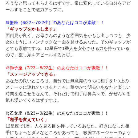
ろうなと思ってもらえるはずです。常に変化している自分をアピ
ールすることで魅力アップに。
♋蟹座（6/22～7/22生）のあなたはココが素敵！！
「ギャップをかもし出す」
面倒見が良く、お母さんのような雰囲気をかもし出しつつも、少
女のようにロマンチックな一面を見せるあなた。そのギャップが
とても素敵ですね。12星座で1番人を安心させる力を持っている
ので、癒し系をアピールすると◎。
♌獅子座（7/23～8/22生）のあなたはココが素敵！！
「ステージアップできる」
あなたの良いところは、自分では無意識のうちに相手を1つ上の
ステージに連れていけるところ。華やかで明るいあなたと楽しい
時間を過ごせるなんて、それだけで相手は鼻高々で、がぜんやる
気も湧いてくるはずですよ。
♍乙女座（8/23～9/22生）のあなたはココが素敵！！
「相手を変えていく」
12星座で1番、人を見る目を持っているあなた。好きになった相
手にちょっとダメなところがあっても、敏腕マネージャーのよう