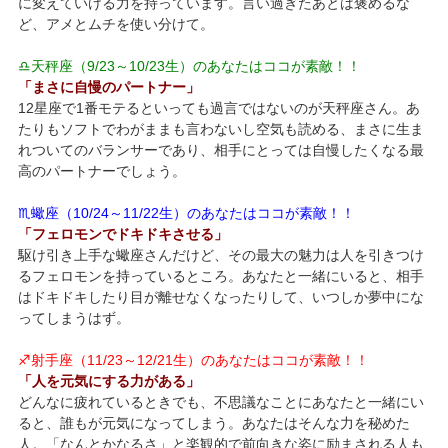
に変えていける力を持っています。言い過ぎたあとは褒めるな
ど、アメとムチを使い分けて。
♎天秤座（9/23～10/23生）のあなたはココが素敵！！
「まさに自慢のパートナー」
12星座で1番モテるといっても過言ではないのが天秤座さん。あ
たりもソフトでわがままも言わないし空気も読める、まさに生ま
れついてのバランサーであり、相手にとっては自慢したくなる最
高のパートナーでしょう。
♏蠍座（10/24～11/22生）のあなたはココが素敵！！
「フェロモンでドキドキさせる」
駆け引き上手な蠍座さんだけど、その最大の魅力は人を引きつけ
るフェロモンを持っているところ。あなたと一緒にいると、相手
はドキドキしたり目が離せなくなったりして、いつしか夢中にな
ってしまうはず。
♐射手座（11/23～12/21生）のあなたはココが素敵！！
「人を元気にする力がある」
どんなに疲れているときでも、不思議なことにあなたと一緒にい
ると、誰もが元気になってしまう。あなたはそんな力を秘めた
人。「なんとかなるさ」と楽観的で前向きな姿に励まされる人も